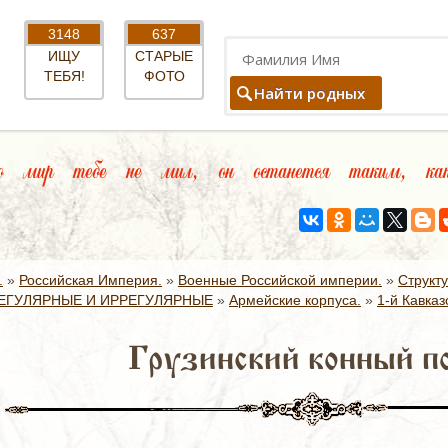
3148
637
ИЩУ
СТАРЫЕ
ТЕБЯ!
ФОТО
Найти родных
 мир тебе не мил, он останется таким, как 
.
»
Российская Империя.
»
Военные Российской империи.
»
Структ
ЕГУЛЯРНЫЕ И ИРРЕГУЛЯРНЫЕ
»
Армейские корпуса.
»
1-й Кавказ
Грузинский конный по