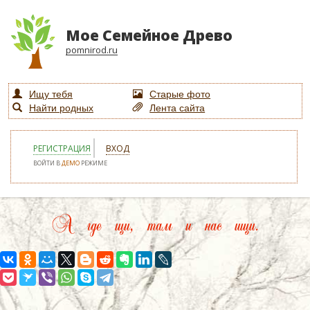
Мое Семейное Древо
pomnirod.ru
Ищу тебя
Старые фото
Найти родных
Лента сайта
РЕГИСТРАЦИЯ
ВХОД
ВОЙТИ В
ДЕМО
РЕЖИМЕ
А где щи, там и нас ищи.