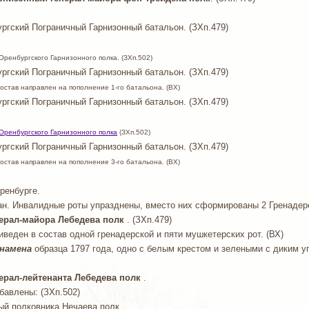
ургский Пограничный Гарнизонный батальон. (ЗХп.479)
ренбургского Гарнизонного полка. (ЗХп.502)
ргский Пограничный Гарнизонный батальон. (ЗХп.479)
состав направлен на пополнение 1-го батальона. (ВХ)
ургский Пограничный Гарнизонный батальон. (ЗХп.479)
Оренбургского Гарнизонного полка
(ЗХп.502)
ургский Пограничный Гарнизонный батальон. (ЗХп.479)
состав направлен на пополнение 3-го батальона. (ВХ)
Оренбурге.
н. Инвалидные роты упразднены, вместо них сформированы 2 Гренадерс
енерал-майора Лебедева полк
. (ЗХп.479)
веден в состав одной гренадерской и пяти мушкетерских рот. (ВХ)
намена
образца 1797 года, одно с белым крестом и зелеными с диким уг
енерал-лейтенанта Лебедева полк
.
бавлены: (ЗХп.502)
ый полковника Нечаева полк.