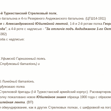
-й Туркестанский Стрелковый полк
,
о батальона и 4-го Резервного Андижанского батальона. (ЦГШ14-1911)
я
с
Александровской Юбилейной лентой
, 1-й и 2-й ротам полка
Геор
ода"
, а 4-й роте с надписью -
"За отличiе подъ Андиджаном 1-го Окт
382)
оба с надписью:
 Уфимскiй Гарнизонный полкъ.
Стрђлковый баталiонъ) и
й Линейный баталiонъ.
ђлковаго полка.
Стрелковой бригады (I-й Туркестанский армейский корпус). Расквартиров
 полку пожаловано новое
Юбилейное знамя
образца 1900 года с образом
илейная лента
. (ВП)
ли обмундирование, как в других Стрелковых полках, с шифровкой на пог