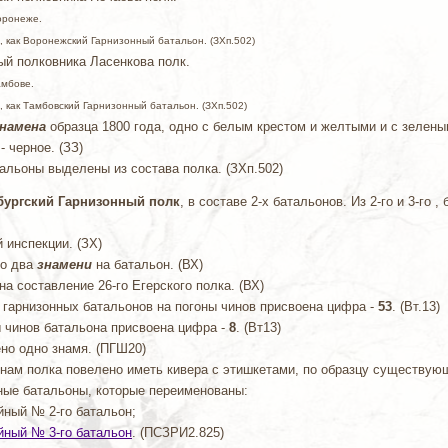
Воронеже.
, как Воронежский Гарнизонный батальон. (ЗХп.502)
ый полковника Ласенкова полк.
амбове.
, как Тамбовский Гарнизонный батальон. (ЗХп.502)
намена
образца 1800 года, одно с белым крестом и желтыми и с зелены
- черное. (ЗЗ)
тальоны выделены из состава полка. (ЗХп.502)
енбургский Гарнизонный полк
, в составе 2-х батальонов. Из 2-го и 3-го 
 инспекции. (ЗХ)
по два
знамени
на батальон. (ВХ)
а составление 26-го Егерского полка. (ВХ)
ии гарнизонных батальонов на погоны чинов присвоена цифра -
53
. (Вт.13)
ты чинов батальона присвоена цифра -
8
. (Вт13)
ено одно знамя. (ПГШ20)
чинам полка повелено иметь кивера с этишкетами, по образцу существую
ные батальоны, которые переименованы:
йный № 2-го батальон;
йный № 3-го батальон
. (ПСЗРИ2.825)