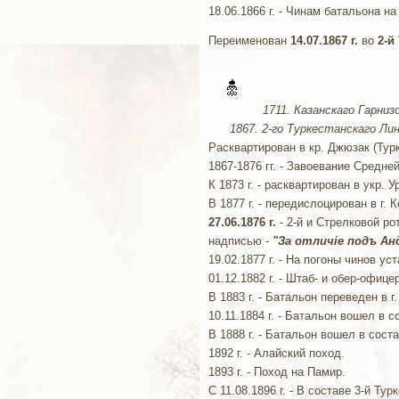
18.06.1866 г. - Чинам батальона 
Переименован
14.07.1867 г.
во
2-й
1711. Казанскаго Гарниз
1867. 2-го Туркестанскаго Лине
Расквартирован в кр. Джюзак (Тур
1867-1876 гг. - Завоевание Средне
К 1873 г. - расквартирован в укр. 
В 1877 г. - передислоцирован в г. 
27.06.1876 г.
- 2-й и Стрелковой р
надписью -
"За отличiе подъ Ан
19.02.1877 г. - На погоны чинов у
01.12.1882 г. - Штаб- и обер-офи
В 1883 г. - Батальон переведен в 
10.11.1884 г. - Батальон вошел в 
В 1888 г. - Батальон вошел в сост
1892 г. - Алайский поход.
1893 г. - Поход на Памир.
С 11.08.1896 г. - В составе 3-й Т