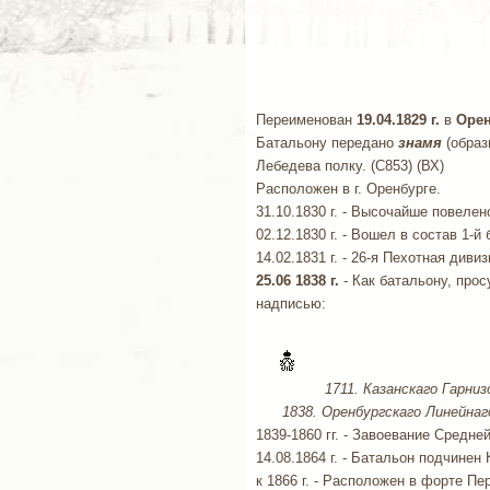
Переименован
19.04.1829 г.
в
Орен
Батальону передано
знамя
(образ
Лебедева полку. (С853) (ВХ)
Расположен в г. Оренбурге.
31.10.1830 г. - Высочайше повеле
02.12.1830 г. - Вошел в состав 1-й
14.02.1831 г. - 26-я Пехотная див
25.06 1838 г.
- Как батальону, про
надписью:
1711. Казанскаго Гарниз
1838. Оренбургскаго Линейнаго
1839-1860 гг. - Завоевание Средн
14.08.1864 г. - Батальон подчин
к 1866 г. - Расположен в форте Пе