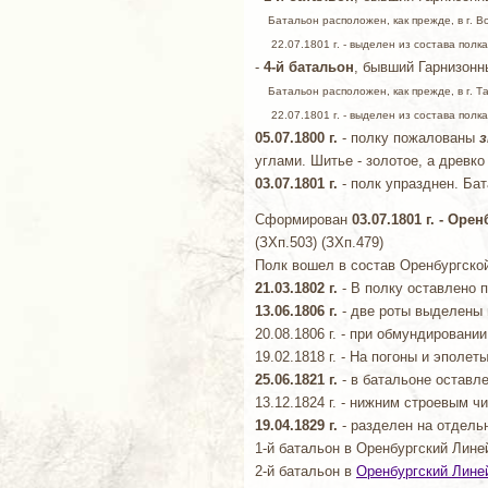
Батальон расположен, как прежде, в г. 
22.07.1801 г. - выделен из состава полка
-
4-й батальон
, бывший Гарнизонн
Батальон расположен, как прежде, в г. Т
22.07.1801 г. - выделен из состава полка
05.07.1800 г.
- полку пожалованы
з
углами. Шитье - золотое, а древко 
03.07.1801 г.
- полк упразднен. Ба
Сформирован
03.07.1801 г. - Ор
(ЗХп.503) (ЗХп.479)
Полк вошел в состав Оренбургской
21.03.1802 г.
- В полку оставлено 
13.06.1806 г.
- две роты выделены н
20.08.1806 г. - при обмундирован
19.02.1818 г. - На погоны и эполе
25.06.1821 г.
- в батальоне оставл
13.12.1824 г. - нижним строевым 
19.04.1829 г.
- разделен на отдель
1-й батальон в Оренбургский Лине
2-й батальон в
Оренбургский Лине