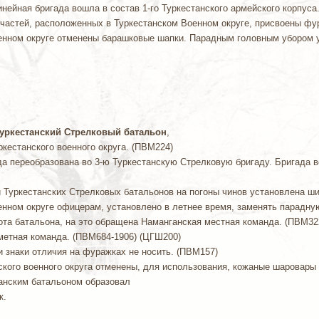
 Линейная бригада вошла в состав 1-го Туркестанского армейского корпуса
м частей, расположенных в Туркестанском Военном округе, присвоены фу
Военном округе отменены барашковые шапки. Парадным головным убором 
Туркестанский Стрелковый батальон
,
ркестанского военного округа. (ПВМ224)
да переобразована во 3-ю Туркестанскую Стрелковую бригаду. Бригада во
ии Туркестанских Стрелковых батальонов на погоны чинов установлена ш
Военном округе офицерам, установлено в летнее время, заменять парадн
ота батальона, на это обращена Наманганская местная команда. (ПВМ32
еметная команда. (ПВМ684-1906) (ЦГШ200)
ы и знаки отличия на фуражках не носить. (ПВМ157)
анского военного округа отменены, для использования, кожаные шаровары
анским батальоном образовал
к.