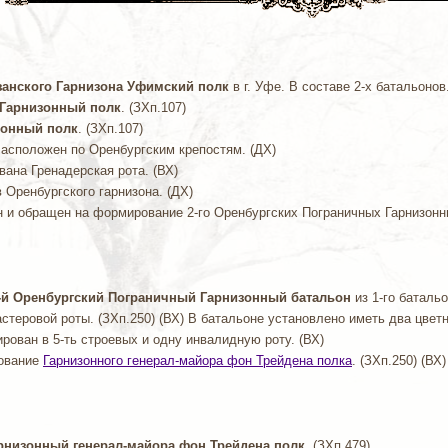
занского Гарнизона Уфимский полк
в г. Уфе. В составе 2-х батальонов.
ой Гарнизонный полк
. (ЗХп.107)
изонный полк
. (ЗХп.107)
Расположен по Оренбургским крепостям. (ДХ)
ана Гренадерская рота. (ВХ)
в Оренбургского гарнизона. (ДХ)
 и обращен на формирование 2-го Оренбургских Пограничных Гарнизонны
-й Оренбургский Пограничный Гарнизонный батальон
из 1-го батальо
стеровой роты. (ЗХп.250) (ВХ) В батальоне установлено иметь два цве
рован в 5-ть строевых и одну инвалидную роту. (ВХ)
ование
Гарнизонного генерал-майора фон Трейдена полка
. (ЗХп.250) (ВХ)
рнизонный генерал-майора фон Трейдена полк
. (ЗХп.479)