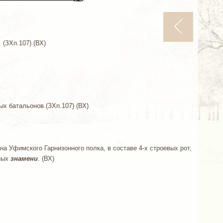
 (ЗХп.107) (ВХ)
х батальонов.(ЗХп.107) (ВХ)
на Уфимского Гарнизонного полка, в составе 4-х строевых рот,
тных
знамени
. (ВХ)