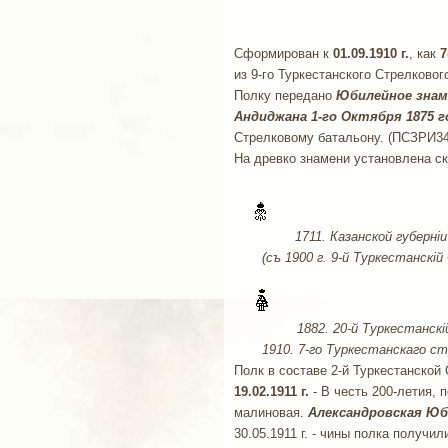
Сформирован к
01.09.1910 г.
, как
7
из 9-го Туркестанского Стрелковог
Полку передано
Юбилейное знам
Андиджана 1-го Октября 1875 г
Стрелковому батальону. (ПСЗРИ34
На древко знамени установлена ск
1711. Казанской губернiи
(съ 1900 г. 9-й Туркестанскiй 
1882. 20-й Туркестанскi
1910. 7-го Туркестанскаго стр
Полк в составе 2-й Туркестанской 
19.02.1911 г.
- В честь 200-летия,
малиновая.
Александровская Юб
30.05.1911 г. - чины полка получи