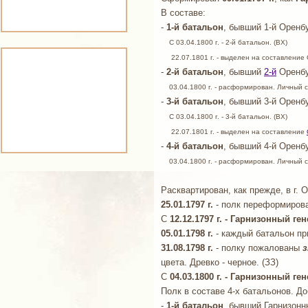
В составе:
-
1-й батальон
, бывший 1-й Оренб
С 03.04.1800 г. - 2-й батальон. (ВХ)
22.07.1801 г. - выделен на составление О
-
2-й батальон
, бывший
2-й
Оренбу
03.04.1800 г. - расформирован. Личный 
-
3-й батальон
, бывший 3-й Оренб
С 03.04.1800 г. - 3-й батальон. (ВХ)
22.07.1801 г. - выделен на составление
-
4-й батальон
, бывший 4-й Оренб
03.04.1800 г. - расформирован. Личный 
Расквартирован, как прежде, в г. 
25.01.1797 г.
- полк переформирова
С
12.12.1797 г. - Гарнизонный г
05.01.1798 г.
- каждый батальон при
31.08.1798 г.
- полку пожалованы
з
цвета. Древко - черное. (ЗЗ)
С
04.03.1800 г. - Гарнизонный г
Полк в составе 4-х батальонов. До
-
1-й батальон
, бывший Гарнизонн