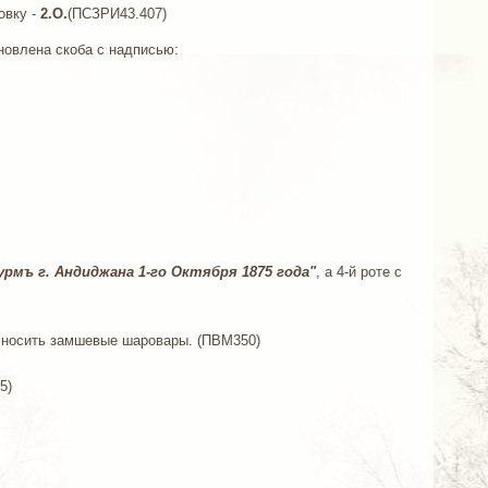
овку -
2.О.
(ПСЗРИ43.407)
новлена скоба с надписью:
рмъ г. Андиджана 1-го Октября 1875 года"
, а 4-й роте с
но носить замшевые шаровары. (ПВМ350)
5)