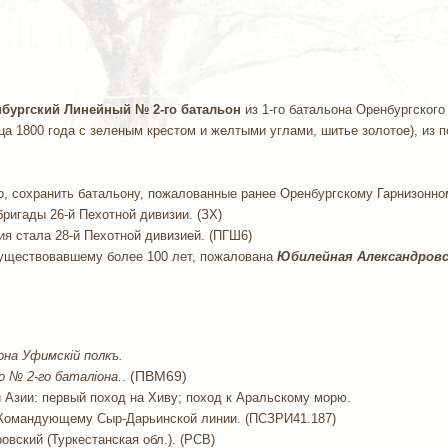
бургский Линейный № 2-го батальон
из 1-го батальона Оренбургского
ца 1800 года с зеленым крестом и желтыми углами, шитье золотое), из 
но, сохранить батальону, пожалованные ранее Оренбургскому Гарнизонно
 бригады 26-й Пехотной дивизии. (ЗХ)
изия стала 28-й Пехотной дивизией. (ПГШ6)
существовавшему более 100 лет, пожалована
Юбилейная Александровс
она Уфимскiй полкъ.
(ПВМ69)
 № 2-го баталiона.
.
ей Азии: первый поход на Хиву; поход к Аральскому морю.
ен Командующему Сыр-Дарьинской линии. (ПСЗРИ41.187)
ровский (Туркестанская обл.). (РСВ)