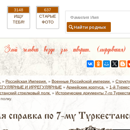
3148
637
ИЩУ
СТАРЫЕ
ТЕБЯ!
ФОТО
Найти родных
Злой человек везде зло творит. (мордовская)
.
»
Российская Империя.
»
Военные Российской империи.
»
Структ
ЕГУЛЯРНЫЕ И ИРРЕГУЛЯРНЫЕ
»
Армейские корпуса.
»
1-й Туркес
станский стрелковый полк.
»
Исторические документы 7-го Туркеста
полку.
я справка по 7-му Туркестанс