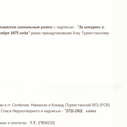
гиевские сигнальные рожки
с надписью -
"За штурмъ г.
ября 1875 года"
ранее принадлежавшие 9-му Туркестанскому
ан в гг. Скобелев, Наманган и Коканд (Туркестанский ВО) (РСВ)
 Спаса Нерукотворного и надписью -
"1711-1911
, кайма
онах и эполетах -
7.Т.
. (ПВМ233)