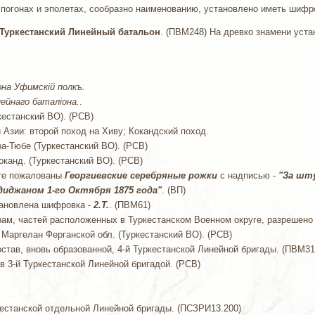
на погонах и эполетах, сообразно наименованию, установлено иметь шифр
 Туркестанский Линейный батальон
. (ПВМ248) На древко знамени уста
она Уфимскiй полкъ.
йнаго баталiона.
.
кестанский ВО). (РСВ)
й Азии: второй поход на Хиву; Кокандский поход.
Ура-Тюбе (Туркестанский ВО). (РСВ)
Коканд. (Туркестанский ВО). (РСВ)
оте пожалованы
Георгиевские серебряные рожки
с надписью -
"За шту
диджаном 1-го Октября 1875 года"
. (ВП)
становлена шифровка -
2.Т.
. (ПВМ61)
церам, частей расположенных в Туркестанском Военном округе, разреше
г. Маргелан Ферганской обл. (Туркестанский ВО). (РСВ)
состав, вновь образованной, 4-й Туркестанской Линейной бригады. (ПВМ31
ав 3-й Туркестанской Линейной бригадой. (РСВ)
уркестанской отдельной Линейной бригады. (ПСЗРИ13.200)