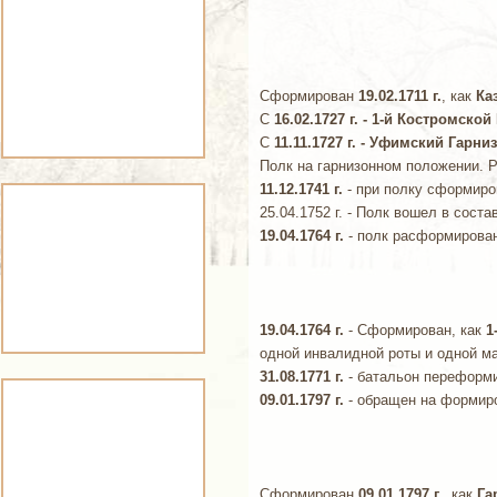
Сформирован
19.02.1711 г.
, как
Ка
С
16.02.1727 г. - 1-й Костромск
С
11.11.1727 г. - Уфимский Гарн
Полк на гарнизонном положении. 
11.12.1741 г.
- при полку сформиров
25.04.1752 г. - Полк вошел в соста
19.04.1764 г.
- полк расформирован
19.04.1764 г.
- Сформирован, как
1
одной инвалидной роты и одной ма
31.08.1771 г.
- батальон переформи
09.01.1797 г.
- обращен на формир
Сформирован
09.01.1797 г.
, как
Га