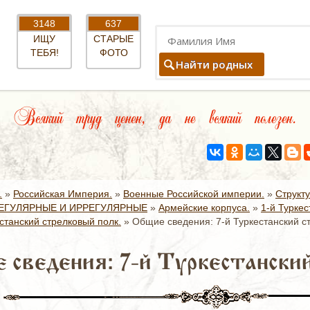
3148
637
ИЩУ
СТАРЫЕ
ТЕБЯ!
ФОТО
Найти родных
Всякий труд ценен, да не всякий полезен.
.
»
Российская Империя.
»
Военные Российской империи.
»
Структ
ЕГУЛЯРНЫЕ И ИРРЕГУЛЯРНЫЕ
»
Армейские корпуса.
»
1-й Туркес
станский стрелковый полк.
»
Общие сведения: 7-й Туркестанский с
 сведения: 7-й Туркестанский