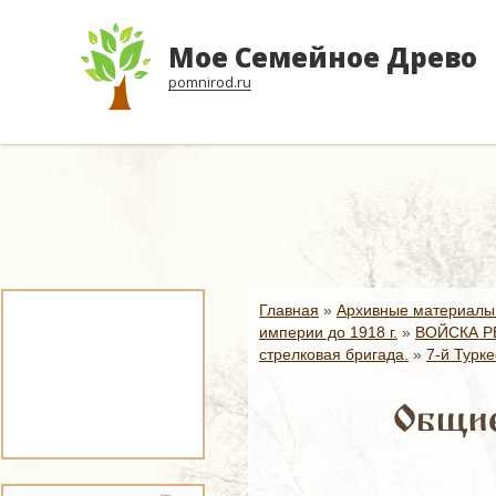
Мое Семейное Древо
pomnirod.ru
Главная
»
Архивные материалы
империи до 1918 г.
»
ВОЙСКА Р
стрелковая бригада.
»
7-й Турке
Общие