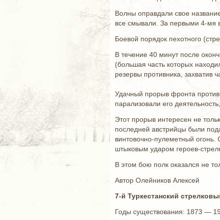
Волны оправдали свое название
все смывали. За первыми 4-мя 
Боевой порядок пехотного (стре
В течение 40 минут после окон
(большая часть которых находи
резервы противника, захватив ча
Удачный прорыв фронта противни
парализовали его деятельность,
Этот прорыв интересен не тольк
последней австрийцы были пода
винтовочно-пулеметный огонь. 
штыковым ударом героев-стрел
В этом бою полк оказался не то
Автор Олейников Алексей
7-й Туркестанский стрелковы
Годы существования: 1873 — 191