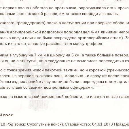
: первая волна набегала на противника, опрокидывала его и про
волнами шел полковой резерв, имея также впереди две волны.
лкового, гренадерского) полка в наступлении при прорыве оборонит
чания артиллерийской подготовки полк овладел 4-мя линиями неп
лась в лесу и почти не была повреждена артиллерийским огнем). 
сть их в плен, а частью рассеяв, взял массу трофеев.
ка в глубину на 7 км и в ширину на 5 км, а также большие потери
 и он ни в эти сутки, ни в следующие не осмелился переходить в ко
о с точки зрения новой пехотной тактики, но и короткой (трехчасов
влены в передовых окопах лишь морально - и сразу же после пр
Окопы задних линий в лесу почти не были повреждены огнем артилл
ков во главе со своими доблестными офицерами.
лько на высоте своей неизменной доблести, но и вплел новые лавр
й полк.
8 Род войск: Сухопутные войска Старшинство: 04.01.1873 Праздник