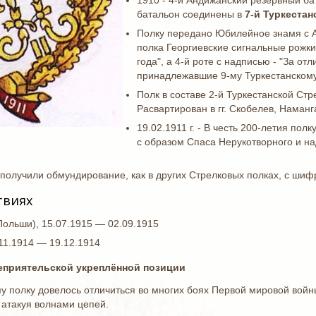
1910 - 4-й Андижанский резервный ба
батальон соединены в
7-й Туркеста
Полку передано Юбилейное знамя с А
полка Георгиевские сигнальные рожки
года", а 4-й роте с надписью - "За о
принадлежавшие 9-му Туркестанском
Полк в составе 2-й Туркестанской Стр
Расвартирован в гг. Скобелев, Наманг
19.02.1911 г. - В честь 200-летия по
с образом Спаса Нерукотворного и на
а получили обмундирование, как в других Стрелковых полках, с шифр
твиях
Польши), 15.07.1915 — 02.09.1915
11.1914 — 19.12.1914
неприятельской укреплённой позиции
у полку довелось отличиться во многих боях Первой мировой войны
– атакуя волнами цепей.