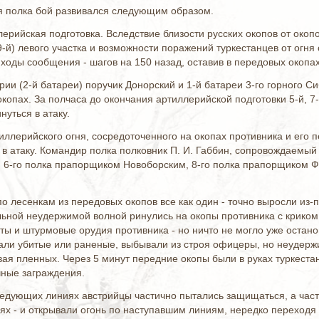
я полка бой развивался следующим образом.
лерийская подготовка. Вследствие близости русских окопов от окопо
-й) левого участка и возможности поражений туркестанцев от огня
в ходы сообщения - шагов на 150 назад, оставив в передовых окоп
ии (2-й батареи) поручик Донорский и 1-й батареи 3-го горного С
копах. За полчаса до окончания артиллерийской подготовки 5-й, 7-
уться в атаку.
ллерийского огня, сосредоточенного на окопах противника и его 
и в атаку. Командир полка полковник П. И. Габбин, сопровожда
 6-го полка прапорщиком Новоборским, 8-го полка прапорщиком 
о лесенкам из передовых окопов все как один - точно выросли из-
льной неудержимой волной ринулись на окопы противника с криком 
ы и штурмовые орудия противника - но ничто не могло уже остан
дали убитые или раненые, выбывали из строя офицеры, но неудер
ывая пленных. Через 5 минут передние окопы были в руках туркест
чные заграждения.
едующих линиях австрийцы частично пытались защищаться, а част
ях - и открывали огонь по наступавшим линиям, нередко переходя 