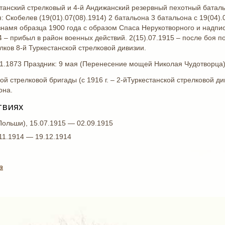
кестанский стрелковый и 4-й Андижанский резервный пехотный батал
 Скобелев (19(01).07(08).1914) 2 батальона 3 батальона с 19(04).02
амя образца 1900 года с образом Спаса Нерукотворного и надпис
 – прибыл в район военных действий. 2(15).07.1915 – после боя пол
ов 8-й Туркестанской стрелковой дивизии.
1.1873 Праздник: 9 мая (Перенесение мощей Николая Чудотворца
ой стрелковой бригады (с 1916 г. – 2-йТуркестанской стрелковой ди
она.
твиях
Польши), 15.07.1915 — 02.09.1915
11.1914 — 19.12.1914
а