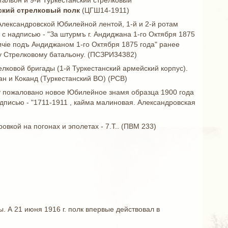
тальон и 9-й Туркестанский стрелковый
нский стрелковый полк
(ЦГШ14-1911)
лександровской Юбилейной лентой, 1-й и 2-й ротам
 с надписью - "За штурмъ г. Андиджана 1-го Октября 1875
тличiе подъ Андиджаном 1-го Октября 1875 года" ранее
у Стрелковому батальону. (ПСЗРИ34382)
елковой бригады (1-й Туркестанский армейский корпус).
ан и Коканд (Туркестанский ВО) (РСВ)
лку пожаловано новое Юбилейное знамя образца 1900 года
дписью - "1711-1911 , кайма малиновая. Александровская
овкой на погонах и эполетах - 7.Т.. (ПВМ 233)
. А 21 июня 1916 г. полк впервые действовал в