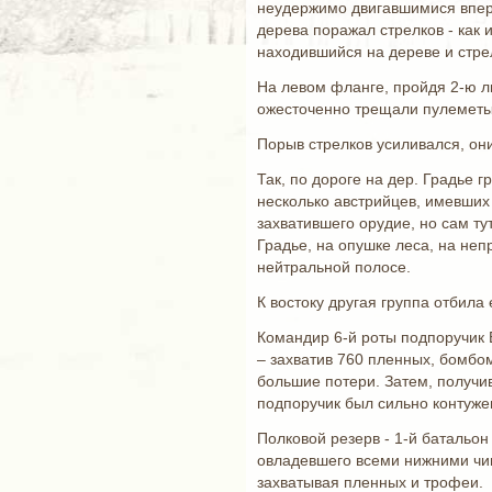
неудержимо двигавшимися впере
дерева поражал стрелков - как и
находившийся на дереве и стре
На левом фланге, пройдя 2-ю ли
ожесточенно трещали пулеметы),
Порыв стрелков усиливался, они
Так, по дороге на дер. Градье
несколько австрийцев, имевших
захватившего орудие, но сам ту
Градье, на опушке леса, на не
нейтральной полосе.
К востоку другая группа отбила
Командир 6-й роты подпоручик Б
– захватив 760 пленных, бомбо
большие потери. Затем, получив
подпоручик был сильно контужен
Полковой резерв - 1-й батальо
овладевшего всеми нижними чина
захватывая пленных и трофеи.