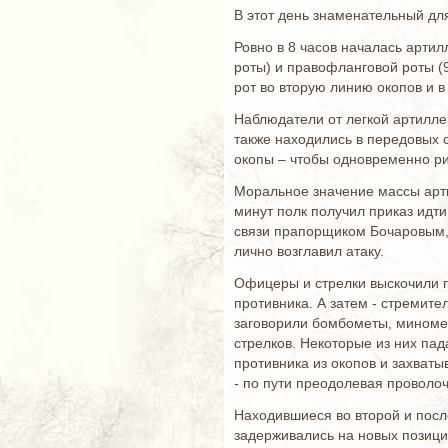
В этот день знаменательный дл
Ровно в 8 часов началась артил
роты) и правофланговой роты (9
рот во вторую линию окопов и 
Наблюдатели от легкой артиллер
также находились в передовых о
окопы – чтобы одновременно рин
Моральное значение массы арти
минут полк получил приказ идт
связи прапорщиком Бочаровым,
лично возглавил атаку.
Офицеры и стрелки выскочили п
противника. А затем - стремите
заговорили бомбометы, миномет
стрелков. Некоторые из них па
противника из окопов и захват
- по пути преодолевая проволо
Находившиеся во второй и посл
задерживались на новых позици