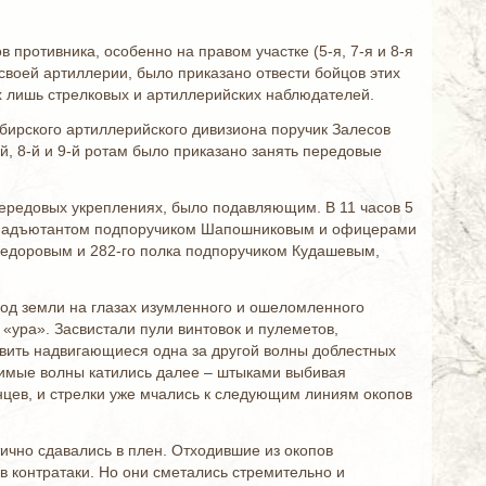
в противника, особенно на правом участке (5-я, 7-я и 8-я
 своей артиллерии, было приказано отвести бойцов этих
ах лишь стрелковых и артиллерийских наблюдателей.
ибирского артиллерийского дивизиона поручик Залесов
й, 8-й и 9-й ротам было приказано занять передовые
передовых укреплениях, было подавляющим. В 11 часов 5
емый адъютантом подпоручиком Шапошниковым и офицерами
Федоровым и 282-го полка подпоручиком Кудашевым,
под земли на глазах изумленного и ошеломленного
«ура». Засвистали пули винтовок и пулеметов,
овить надвигающиеся одна за другой волны доблестных
жимые волны катились далее – штыками выбивая
анцев, и стрелки уже мчались к следующим линиям окопов
ично сдавались в плен. Отходившие из окопов
в контратаки. Но они сметались стремительно и