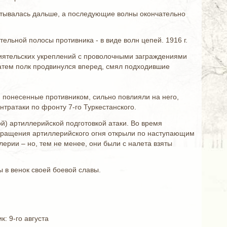
катывалась дальше, а последующие волны окончательно
ельной полосы противника - в виде волн цепей. 1916 г.
риятельских укреплений с проволочными заграждениями
Затем полк продвинулся вперед, смял подходившие
, понесенные противником, сильно повлияли на него,
нтратаки по фронту 7-го Туркестанского.
ой) артиллерийской подготовкой атаки. Во время
екращения артиллерийского огня открыли по наступающим
ерии – но, тем не менее, они были с налета взяты
ы в венок своей боевой славы.
: 9-го августа