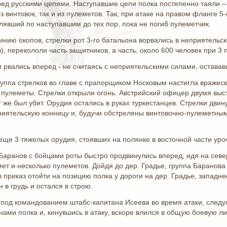
д русскими цепями. Наступавшие цепи полка постепенно таяли – ве
з винтовок, так и из пулеметов. Так, при атаке на правом фланге 5
лявший по наступавшим до тех пор, пока не погиб пулеметчик.
нию окопов, стрелки рот 3-го батальона ворвались в неприятельс
 перекололи часть защитников, а часть, около 600 человек при 3 п
 рвались вперед - не считаясь с неприятельскими силами, оставав
 группа стрелков во главе с прапорщиком Носковым настигла враже
 пулеметы. Стрелки открыли огонь. Австрийский офицер двумя вы
т же был убит. Орудия остались в руках туркестанцев. Стрелки дви
приятельскую конницу и, будучи обстреляны винтовочно-пулеметным
 еще 3 тяжелых орудия, стоявших на полянке в восточной части уро
аранов с бойцами роты быстро продвинулись вперед, идя на север
мет и несколько пулеметов. Дойдя до дер. Градье, группа Баранов
 приказ отойти на позицию полка у дороги на дер. Градье, западне
 в грудь и остался в строю.
н под командованием штабс-капитана Исеева во время атаки, следу
ми полка и, кинувшись в атаку, вскоре влился в общую боевую ли