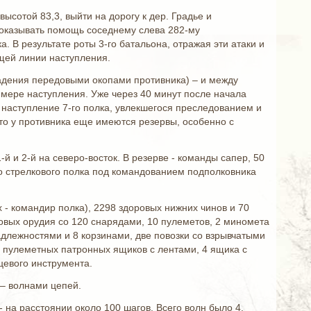
сотой 83,3, выйти на дорогу к дер. Градье и
 оказывать помощь соседнему слева 282-му
 В результате роты 3-го батальона, отражая эти атаки и
бщей линии наступления.
владения передовыми окопами противника) – и между
мере наступления. Уже через 40 минут после начала
, наступление 7-го полка, увлекшегося преследованием и
то у противника еще имеются резервы, особенно с
й и 2-й на северо-восток. В резерве - команды сапер, 50
го стрелкового полка под командованием подполковника
 - командир полка), 2298 здоровых нижних чинов и 70
овых орудия со 120 снарядами, 10 пулеметов, 2 миномета
адлежностями и 8 корзинами, две повозки со взрывчатыми
3 пулеметных патронных ящиков с лентами, 4 ящика с
цевого инструмента.
– волнами цепей.
 на расстоянии около 100 шагов. Всего волн было 4.