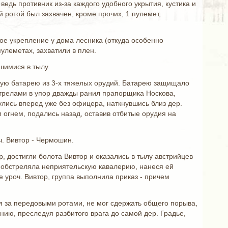
дь противник из-за каждого удобного укрытия, кустика и
-й ротой был захвачен, кроме прочих, 1 пулемет,
кое укрепление у дома лесника (откуда особенно
улеметах, захватили в плен.
шимися в тылу.
скую батарею из 3-х тяжелых орудий. Батарею защищало
стрелами в упор дважды ранил прапорщика Носкова,
нулись вперед уже без офицера, наткнувшись близ дер.
 огнем, подались назад, оставив отбитые орудия на
ч. Вивтор - Чермошин.
, достигли болота Вивтор и оказались в тылу австрийцев
а обстреляла неприятельскую кавалерию, нанеся ей
е уроч. Вивтор, группа выполнила приказ - причем
я за передовыми ротами, не мог сдержать общего порыва,
нию, преследуя разбитого врага до самой дер. Градье,