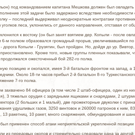
льон) под командованием капитана Мешкова должен был овладеть вы
ыполнение этой задачи было задержано вследствие необходимости
лку – последний выдерживал неоднократные контратаки противника.
 уголков леса, уклонились от данного направления, отставая от о
клонился к востоку (он был занят взятием дер. Копыли - после о
 6-м полком образовался громадный прорыв, увеличивавшийся по 
- дорога Копыли - Грузятин, был пройден. Но, дойдя до ур. Вивтор
приостановлено. Кроме того, новые группы пленных показывали, ч
и продолжался ожесточенный бой 282-го полка.
нную позицию и окопался, имея 3-й батальон фронтом на запад, а 1-
едчики. Около 18-ти часов прибыл 2-й батальон 8-го Туркестанско
яжение 7-го полка.
ом захвачено 84 офицера (в том числе 2 штаб-офицера, один из них
ия), 3 тяжелых орудия с зарядными ящиками и снарядами, 2 штурм
жектора (2 больших и 1 малый), две прожекторные двуколки с прин
кания удушливых газов, 3250 винтовок и 260000 патронов к ним, 8
 13 ракетниц, 10 ракет, много снаряжения, обмундирования и шан
был применен способ атаки неприятельской укрепленной позиции 
и из передовых окопов и стремительно следовали одна за другой -