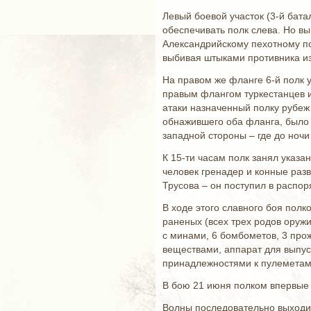
Левый боевой участок (3-й бата
обеспечивать полк слева. Но в
Александрийскому пехотному по
выбивая штыками противника из
На правом же фланге 6-й полк у
правым флангом туркестанцев и
атаки назначенный полку рубеж 
обнажившего оба фланга, было 
западной стороны – где до ноч
К 15-ти часам полк занял указа
человек гренадер и конные разв
Трусова – он поступил в распор
В ходе этого славного боя полк
раненых (всех трех родов оруж
с минами, 6 бомбометов, 3 про
веществами, аппарат для выпус
принадлежностями к пулеметам,
В бою 21 июня полком впервые 
Волны последовательно выходил