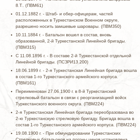
8.Т.. (ПВМ61)
01.12.1882 г. - Штаб- и обер-офицерам, частей
расположенных в Туркестанском Военном округе,
разрешено носить замшевые шаровары. (ПВМ350)
10.11.1884 г. - Батальон вошел в состав, вновь
образованной, 2-й Туркестанской Линейной бригады.
(ПВМ315)
С 11.08.1896 г. - В составе 2-й Туркестанской отдельной
Линейной бригады. (ПСЗРИ13.200)
18.06.1899 г. - 2-я Туркестанская Линейная бригада вошла
в состав 1-го Туркестанского армейского корпуса.
(ПВМ161)
Переименован 27.06.1900 г. в 8-й Туркестанский
стрелковый батальон в связи с реорганизацией войск
Туркестанского военного округа. (ПВМ224)
2-я Туркестанская Линейная бригада переобразована во
2-ю Туркестанскую стрелковую бригаду. Бригада вошла в
состав 1-го Туркестанского армейского корпуса. (ПВМ224)
19.08.1900 г. - При обмундировании Туркестанских
Стрелковых батальонов на погоны чинов установлена