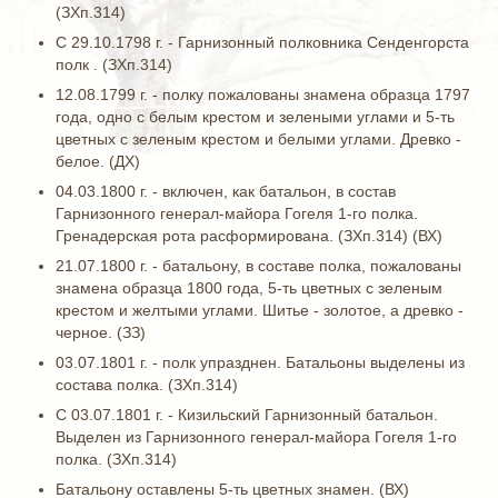
(ЗХп.314)
С 29.10.1798 г. - Гарнизонный полковника Сенденгорста
полк . (ЗХп.314)
12.08.1799 г. - полку пожалованы знамена образца 1797
года, одно с белым крестом и зелеными углами и 5-ть
цветных с зеленым крестом и белыми углами. Древко -
белое. (ДХ)
04.03.1800 г. - включен, как батальон, в состав
Гарнизонного генерал-майора Гогеля 1-го полка.
Гренадерская рота расформирована. (ЗХп.314) (ВХ)
21.07.1800 г. - батальону, в составе полка, пожалованы
знамена образца 1800 года, 5-ть цветных с зеленым
крестом и желтыми углами. Шитье - золотое, а древко -
черное. (ЗЗ)
03.07.1801 г. - полк упразднен. Батальоны выделены из
состава полка. (ЗХп.314)
С 03.07.1801 г. - Кизильский Гарнизонный батальон.
Выделен из Гарнизонного генерал-майора Гогеля 1-го
полка. (ЗХп.314)
Батальону оставлены 5-ть цветных знамен. (ВХ)