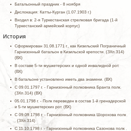
Батальонный праздник - 8 ноября
Дислокация: Катты-Курган (1.07.1903 г.)
Входил в: 2-я Туркестанская стрелковая бригада (1-й
Туркестанский армейский корпус)
История
Сформирован 31.08.1771 г., как Кизильский Пограничный
Гарнизонный батальон в Кизильской крепости. (ЗХп.314)
(ВХ)
В составе 5-ти мушкетерских и одной инвалидной рот.
(ВХ)
В батальоне установлено иметь два знамени. (ВХ)
С 09.01.1797 г. - Гарнизонный полковника Бранта полк.
(ЗХп.314) (ВХ)
05.01.1798 г. - Полк переведен в состав 1-й гренадерской
и 5-ти мушкетерских рот. (ВХ)
С 09.09.1798 г. - Гарнизонный полковника Шорохова полк
. (ЗХп.314)
С 11.10.1798 г. - Гарнизонный полковника Сазонова полк .