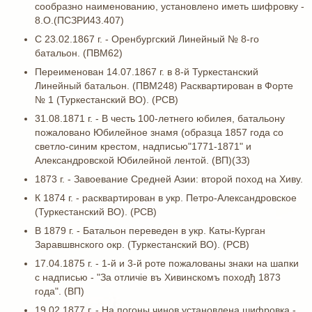
сообразно наименованию, установлено иметь шифровку -
8.О.(ПСЗРИ43.407)
С 23.02.1867 г. - Оренбургский Линейный № 8-го
батальон. (ПВМ62)
Переименован 14.07.1867 г. в 8-й Туркестанский
Линейный батальон. (ПВМ248) Расквартирован в Форте
№ 1 (Туркестанский ВО). (РСВ)
31.08.1871 г. - В честь 100-летнего юбилея, батальону
пожаловано Юбилейное знамя (образца 1857 года со
светло-синим крестом, надписью"1771-1871" и
Александровской Юбилейной лентой. (ВП)(ЗЗ)
1873 г. - Завоевание Средней Азии: второй поход на Хиву.
К 1874 г. - расквартирован в укр. Петро-Александровское
(Туркестанский ВО). (РСВ)
В 1879 г. - Батальон переведен в укр. Каты-Курган
Заравшвнского окр. (Туркестанский ВО). (РСВ)
17.04.1875 г. - 1-й и 3-й роте пожалованы знаки на шапки
с надписью - "За отличiе въ Хивинскомъ походђ 1873
года". (ВП)
19.02.1877 г. - На погоны чинов установлена шифровка -