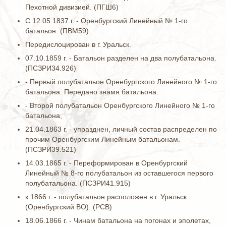
Пехотной дивизией. (ПГШ6)
С 12.05.1837 г. - Оренбургский Линейный № 1-го
батальон. (ПВМ59)
Передислоцирован в г. Уральск.
07.10.1859 г. - Батальон разделен на два полубатальона.
(ПСЗРИ34.926)
- Первый полубатальон Оренбургского Линейного № 1-го
батальона. Передано знамя батальона.
- Второй полубатальон Оренбургского Линейного № 1-го
батальона,
21.04.1863 г. - упразднен, личный состав распределен по
прочим Оренбургским Линейным батальонам.
(ПСЗРИ39.521)
14.03.1865 г. - Переформирован в Оренбургский
Линейный № 8-го полубатальон из оставшегося первого
полубатальона. (ПСЗРИ41.915)
к 1866 г. - полубатальон расположен в г. Уральск.
(Оренбургский ВО). (РСВ)
18.06.1866 г. - Чинам батальона на погонах и эполетах,