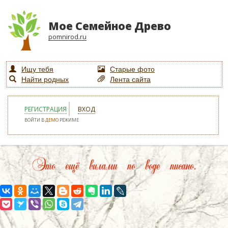
Мое Семейное Древо
pomnirod.ru
Ищу тебя
Старые фото
Найти родных
Лента сайта
РЕГИСТРАЦИЯ
ВХОД
ВОЙТИ В
ДЕМО
РЕЖИМЕ
Это ещё вилами по воде писано.