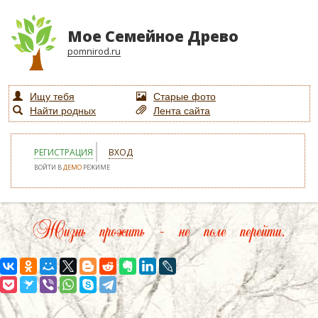
Мое Семейное Древо
pomnirod.ru
Ищу тебя
Старые фото
Найти родных
Лента сайта
РЕГИСТРАЦИЯ
ВХОД
ВОЙТИ В
ДЕМО
РЕЖИМЕ
Жизнь прожить – не поле перейти.