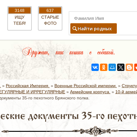
3148
637
ИЩУ
СТАРЫЕ
ТЕБЯ!
ФОТО
Найти родных
Дружат, как кошка с собакой.
.
»
Российская Империя.
»
Военные Российской империи.
»
Структ
ЕГУЛЯРНЫЕ И ИРРЕГУЛЯРНЫЕ
»
Армейские корпуса.
»
10-й армей
документы 35-го пехотного Брянского полка.
еские документы 35-го пехотно