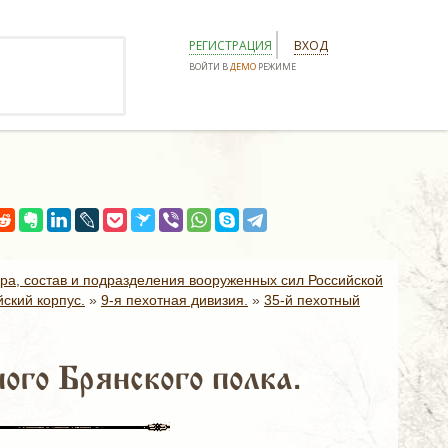
РЕГИСТРАЦИЯ
ВХОД
ВОЙТИ В
ДЕМО
РЕЖИМЕ
ура, состав и подразделения вооруженных сил Российской
ский корпус.
»
9-я пехотная дивизия.
»
35-й пехотный
го Брянского полка.