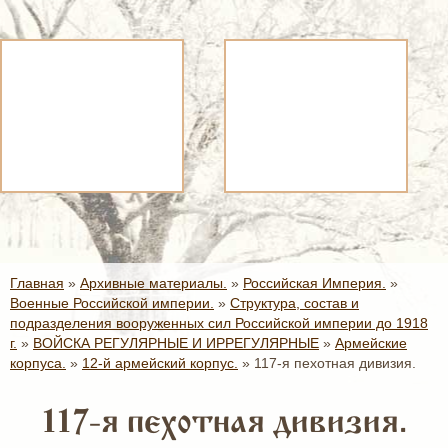
Главная
»
Архивные материалы.
»
Российская Империя.
»
Военные Российской империи.
»
Структура, состав и
подразделения вооруженных сил Российской империи до 1918
г.
»
ВОЙСКА РЕГУЛЯРНЫЕ И ИРРЕГУЛЯРНЫЕ
»
Армейские
корпуса.
»
12-й армейский корпус.
»
117-я пехотная дивизия.
117-я пехотная дивизия.