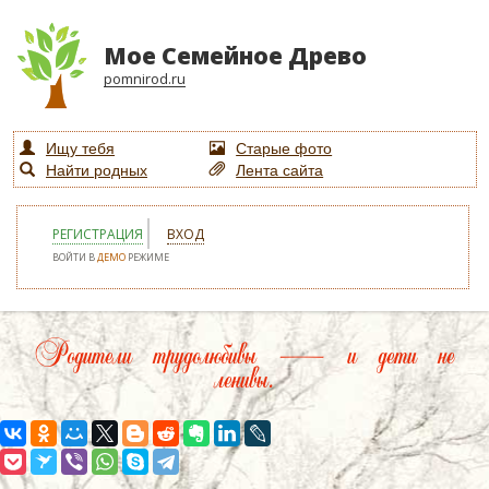
Мое Семейное Древо
pomnirod.ru
Ищу тебя
Старые фото
Найти родных
Лента сайта
РЕГИСТРАЦИЯ
ВХОД
ВОЙТИ В
ДЕМО
РЕЖИМЕ
Родители трудолюбивы — и дети не
ленивы.