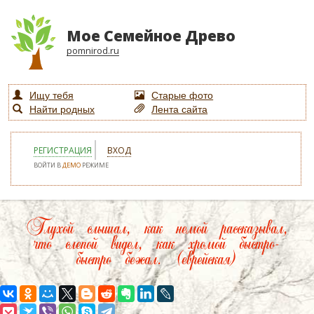
Мое Семейное Древо
pomnirod.ru
Ищу тебя
Старые фото
Найти родных
Лента сайта
РЕГИСТРАЦИЯ
ВХОД
ВОЙТИ В
ДЕМО
РЕЖИМЕ
Глухой слышал, как немой рассказывал,
что слепой видел, как хромой быстро-
быстро бежал. (еврейская)