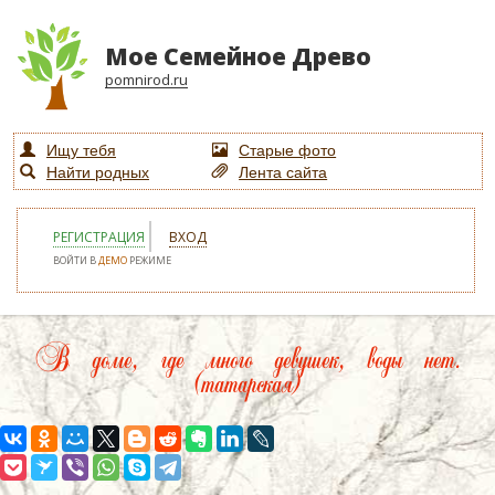
Мое Семейное Древо
pomnirod.ru
Ищу тебя
Старые фото
Найти родных
Лента сайта
РЕГИСТРАЦИЯ
ВХОД
ВОЙТИ В
ДЕМО
РЕЖИМЕ
В доме, где много девушек, воды нет.
(татарская)