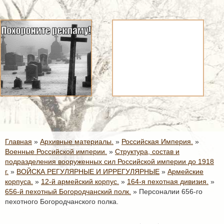
Главная
»
Архивные материалы.
»
Российская Империя.
»
Военные Российской империи.
»
Структура, состав и
подразделения вооруженных сил Российской империи до 1918
г.
»
ВОЙСКА РЕГУЛЯРНЫЕ И ИРРЕГУЛЯРНЫЕ
»
Армейские
корпуса.
»
12-й армейский корпус.
»
164-я пехотная дивизия.
»
656-й пехотный Богородчанский полк.
»
Персоналии 656-го
пехотного Богородчанского полка.