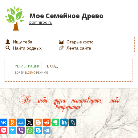
Мое Семейное Древо
pomnirod.ru
Ищу тебя
Старые фото
Найти родных
Лента сайта
РЕГИСТРАЦИЯ
ВХОД
ВОЙТИ В
ДЕМО
РЕЖИМЕ
Не люби друга потаковщика, люби
встречника.