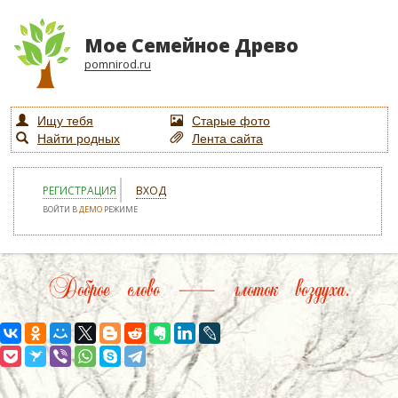
Мое Семейное Древо
pomnirod.ru
Ищу тебя
Старые фото
Найти родных
Лента сайта
РЕГИСТРАЦИЯ
ВХОД
ВОЙТИ В
ДЕМО
РЕЖИМЕ
Доброе слово — глоток воздуха.