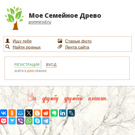
Мое Семейное Древо
pomnirod.ru
Ищу тебя
Старые фото
Найти родных
Лента сайта
РЕГИСТРАЦИЯ
ВХОД
ВОЙТИ В
ДЕМО
РЕЖИМЕ
За дружбу дружбой платят.