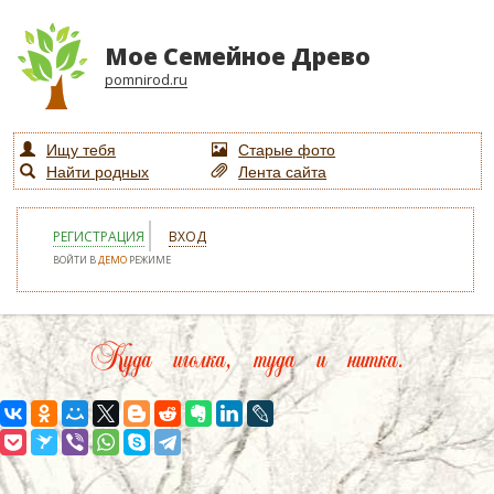
Мое Семейное Древо
pomnirod.ru
Ищу тебя
Старые фото
Найти родных
Лента сайта
РЕГИСТРАЦИЯ
ВХОД
ВОЙТИ В
ДЕМО
РЕЖИМЕ
Куда иголка, туда и нитка.