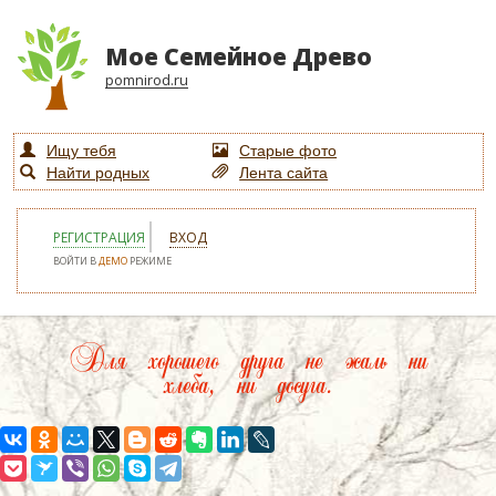
Мое Семейное Древо
pomnirod.ru
Ищу тебя
Старые фото
Найти родных
Лента сайта
РЕГИСТРАЦИЯ
ВХОД
ВОЙТИ В
ДЕМО
РЕЖИМЕ
Для хорошего друга не жаль ни
хлеба, ни досуга.