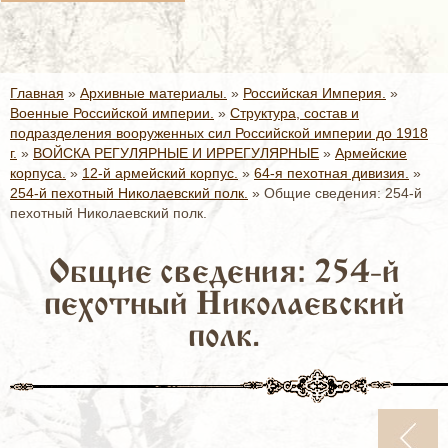
Главная
»
Архивные материалы.
»
Российская Империя.
»
Военные Российской империи.
»
Структура, состав и
подразделения вооруженных сил Российской империи до 1918
г.
»
ВОЙСКА РЕГУЛЯРНЫЕ И ИРРЕГУЛЯРНЫЕ
»
Армейские
корпуса.
»
12-й армейский корпус.
»
64-я пехотная дивизия.
»
254-й пехотный Николаевский полк.
»
Общие сведения: 254-й
пехотный Николаевский полк.
Общие сведения: 254-й
пехотный Николаевский
полк.