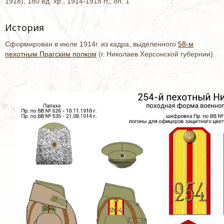
1918), 180 ед. хр., 1914-1918 гг., оп. 1
История
Сформирован в июле 1914г. из кадра, выделенного
58-м
пехотным Прагским полком
(г. Николаев Херсонской губернии).