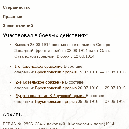
Старшинство
:
Праздник
:
Знаки отличий
:
Участвовал в боевых действиях:
Выехал 25.08.1914 шестью эшелонами на Северо-
Западный фронт и прибыл 02.09.1914 на ст. Олита,
Сувалкской губернии. В боях с 12.09.1914.
1-е Ковельское сражение
В составе
операции:
Брусиловский прорыв
15.07.1916 — 03.08.1916
2-е Ковельское сражение
В составе
операции:
Брусиловский прорыв
26.07.1916 — 29.07.1916
Луцкое сражение 8-й русской армии
В составе
операции:
Брусиловский прорыв
05.06.1916 — 07.06.1916
Архивы
РГВИА. Ф. 2866. 254-й пехотный Николаевский полк (1914-