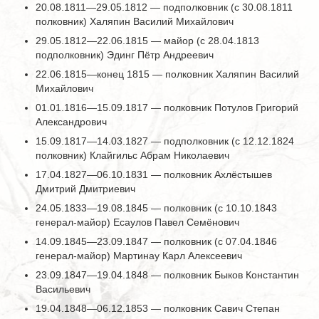
20.08.1811—29.05.1812 — подполковник (с 30.08.1811
полковник) Халяпин Василий Михайлович
29.05.1812—22.06.1815 — майор (с 28.04.1813
подполковник) Эдинг Пётр Андреевич
22.06.1815—конец 1815 — полковник Халяпин Василий
Михайлович
01.01.1816—15.09.1817 — полковник Потулов Григорий
Александрович
15.09.1817—14.03.1827 — подполковник (с 12.12.1824
полковник) Клайгильс Абрам Николаевич
17.04.1827—06.10.1831 — полковник Ахлёстышев
Дмитрий Дмитриевич
24.05.1833—19.08.1845 — полковник (с 10.10.1843
генерал-майор) Есаулов Павел Семёнович
14.09.1845—23.09.1847 — полковник (с 07.04.1846
генерал-майор) Мартинау Карл Алексеевич
23.09.1847—19.04.1848 — полковник Быков Константин
Васильевич
19.04.1848—06.12.1853 — полковник Савич Степан