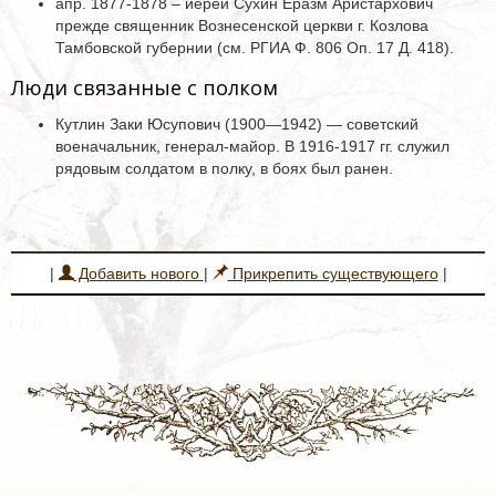
апр. 1877-1878 – иерей Сухин Еразм Аристархович
прежде священник Вознесенской церкви г. Козлова
Тамбовской губернии (см. РГИА Ф. 806 Оп. 17 Д. 418).
Люди связанные с полком
Кутлин Заки Юсупович (1900—1942) — советский
военачальник, генерал-майор. В 1916-1917 гг. служил
рядовым солдатом в полку, в боях был ранен.
|
Добавить нового
|
Прикрепить существующего
|