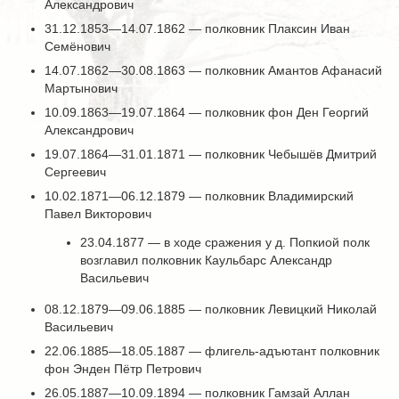
Александрович
31.12.1853—14.07.1862 — полковник Плаксин Иван
Семёнович
14.07.1862—30.08.1863 — полковник Амантов Афанасий
Мартынович
10.09.1863—19.07.1864 — полковник фон Ден Георгий
Александрович
19.07.1864—31.01.1871 — полковник Чебышёв Дмитрий
Сергеевич
10.02.1871—06.12.1879 — полковник Владимирский
Павел Викторович
23.04.1877 ― в ходе сражения у д. Попкиой полк
возглавил полковник Каульбарс Александр
Васильевич
08.12.1879—09.06.1885 — полковник Левицкий Николай
Васильевич
22.06.1885—18.05.1887 — флигель-адъютант полковник
фон Энден Пётр Петрович
26.05.1887—10.09.1894 — полковник Гамзай Аллан