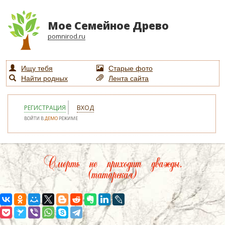
Мое Семейное Древо
pomnirod.ru
Ищу тебя
Старые фото
Найти родных
Лента сайта
РЕГИСТРАЦИЯ
ВХОД
ВОЙТИ В
ДЕМО
РЕЖИМЕ
Смерть не приходит дважды.
(татарская)