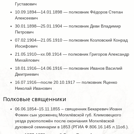
Густавович
10.09.1894—14.01.1898 — полковник Фёдоров Степан
Алексеевич
30.01.1898—25.01.1904 — полковник Деви Владимир
Петрович
07.02.1904—21.05.1910 — полковник Козловский Конрад
Иосифович
21.05.1910—хх.08.1914 — полковник Григоров Александр
Михайлович
18.01.1916—14.06.1916 — полковник Иванов Василий
Дмитриевич
16.07.1916—после 20.10.1917 — полковник Яценко
Николай Иванович
Полковые священники
06.06.1854–15.11.1855 – священник Бекаревич Иоанн
Фомин сын уроженец Могилёвской губ. Климовецкого
уезда рукоположён после окончания Могилёвской
духовной семинарии в 1853 (РГИА Ф.806.16.145 л.11об.).