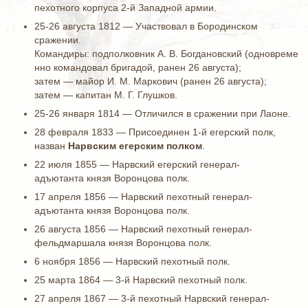
пехотного корпуса 2-й Западной армии.
25-26 августа 1812 — Участвовал в Бородинском
сражении.
Командиры: подполковник А. В. Богдановский (одновреме
нно командовал бригадой, ранен 26 августа);
затем — майор И. М. Маркович (ранен 26 августа);
затем — капитан М. Г. Глушков.
25-26 января 1814 — Отличился в сражении при Лаоне.
28 февраля 1833 — Присоединен 1-й егерский полк,
назван
Нарвским егерским полком
.
22 июля 1855 — Нарвский егерский генерал-
адъютанта князя Воронцова полк.
17 апреля 1856 — Нарвский пехотный генерал-
адъютанта князя Воронцова полк.
26 августа 1856 — Нарвский пехотный генерал-
фельдмаршала князя Воронцова полк.
6 ноября 1856 — Нарвский пехотный полк.
25 марта 1864 — 3-й Нарвский пехотный полк.
27 апреля 1867 — 3-й пехотный Нарвский генерал-