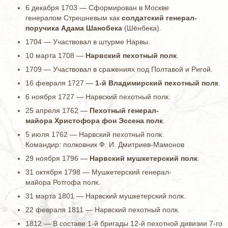
6 декабря 1703 — Сформирован в Москве
генералом Стрешневым как
солдатский генерал-
поручика Адама Шанобека
(Шёнбека).
1704 — Участвовал в штурме Нарвы.
10 марта 1708 —
Нарвский пехотный полк
.
1709 — Участвовал в сражениях под Полтавой и Ригой.
16 февраля 1727 —
1-й Владимирский пехотный полк
.
6 ноября 1727 — Нарвский пехотный полк.
25 апреля 1762 —
Пехотный генерал-
майора Христофора фон Эссена полк
.
5 июля 1762 — Нарвский пехотный полк.
Командир: полковник Ф. И. Дмитриев-Мамонов
29 ноября 1796 —
Нарвский мушкетерский полк
.
31 октября 1798 — Мушкетерский генерал-
майора Ротгофа полк.
31 марта 1801 — Нарвский мушкетерский полк.
22 февраля 1811 — Нарвский пехотный полк.
1812 — В составе 1-й бригады 12-й пехотной дивизии 7-го