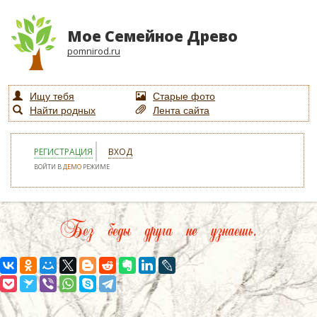
Мое Семейное Древо
pomnirod.ru
Ищу тебя
Старые фото
Найти родных
Лента сайта
РЕГИСТРАЦИЯ
ВХОД
ВОЙТИ В
ДЕМО
РЕЖИМЕ
Без беды друга не узнаешь.