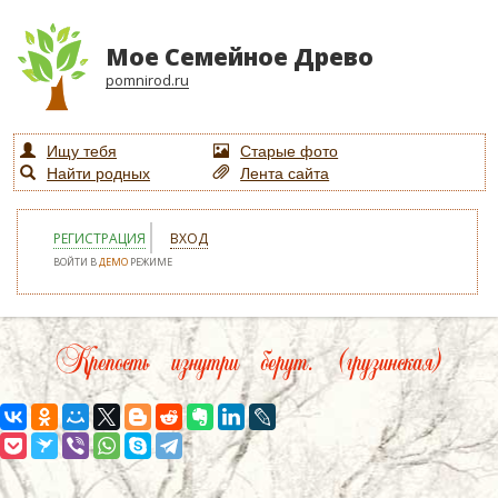
Мое Семейное Древо
pomnirod.ru
Ищу тебя
Старые фото
Найти родных
Лента сайта
РЕГИСТРАЦИЯ
ВХОД
ВОЙТИ В
ДЕМО
РЕЖИМЕ
Крепость изнутри берут. (грузинская)