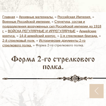
Главная
»
Архивные материалы.
»
Российская Империя.
»
Военные Российской империи.
»
Структура, состав и
подразделения вооруженных сил Российской империи до 1918
г.
»
ВОЙСКА РЕГУЛЯРНЫЕ И ИРРЕГУЛЯРНЫЕ
»
Армейские
корпуса.
»
14-й армейский корпус.
»
1-я стрелковая бригада.
»
2-й стрелковый полк.
»
Исторические документы 2-го
стрелкового полка.
»
Форма 2-го стрелкового полка.
Форма 2-го стрелкового
полка.