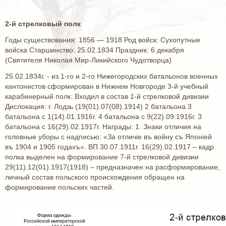
2-й стрелковый полк
Годы существования: 1856 — 1918 Род войск: Сухопутные
войска Старшинство: 25.02.1834 Праздник: 6 декабря
(Святителя Николая Мир-Ликийского Чудотворца)
25.02.1834г. - из 1-го и 2-го Нижегородских батальонов военных
кантонистов сформирован в Нижнем Новгороде 3-й учебный
карабинерный полк. Входил в состав 1-й стрелковой дивизии
Дислокация: г. Лодзь (19(01).07(08).1914) 2 батальона 3
батальона с 1(14).01.1916г. 4 батальона с 9(22).09.1916г. 3
батальона с 16(29).02.1917г. Награды: 1. Знаки отличия на
головные уборы с надписью: «За отличiе въ войну съ Японiей
въ 1904 и 1905 годахъ». ВП 30.07.1911г. 16(29).02.1917 – кадр
полка выделен на формирование 7-й стрелковой дивизии
29(11).12(01).1917(1918) – предназначен на расформирование,
личный состав польского происхождения обращен на
формирование польских частей.