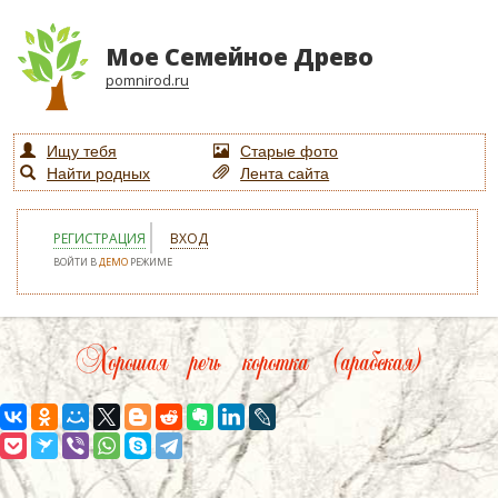
Мое Семейное Древо
pomnirod.ru
Ищу тебя
Старые фото
Найти родных
Лента сайта
РЕГИСТРАЦИЯ
ВХОД
ВОЙТИ В
ДЕМО
РЕЖИМЕ
Хорошая речь коротка (арабская)