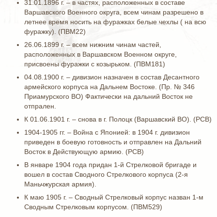
31.01.1896 г. – в частях, расположенных в составе
Варшавского Военного округа, всем чинам разрешено в
летнее время носить на фуражках белые чехлы ( на всю
фуражку). (ПВМ22)
26.06.1899 г. – всем нижним чинам частей,
расположенных в Варшавском Военном округе,
присвоены фуражки с козырьком. (ПВМ181)
04.08.1900 г. – дивизион назначен в состав Десантного
армейского корпуса на Дальнем Востоке. (Пр. № 346
Приамурского ВО) Фактически на дальний Восток не
отпрален.
К 01.06.1901 г. – снова в г. Полоцк (Варшавский ВО). (РСВ)
1904-1905 гг. – Война с Японией: в 1904 г. дивизион
приведен в боевую готовность и отправлен на Дальний
Восток в Действующую армию. (РСВ)
В январе 1904 года придан 1-й Стрелковой бригаде и
вошел в состав Сводного Стрелкового корпуса (2-я
Маньчжурская армия).
К маю 1905 г. – Сводный Стрелковый корпус назван 1-м
Сводным Стрелковым корпусом. (ПВМ529)