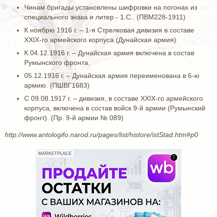
Чинам бригады установлены шифровки на погонах из
специального знака и литер - 1.С.. (ПВМ228-1911)
К ноябрю 1916 г. – 1-я Стрелковая дивизия в составе
XXIX-го армейского корпуса (Дунайская армия).
К 04.12.1916 г. – Дунайская армия включена в состав
Румынского фронта.
05.12.1916 г. – Дунайская армия переименована в 6-ю
армию. (ПШВГ1683)
С 09.08.1917 г. – дивизия, в составе XXIX-го армейского
корпуса, включена в состав войск 9-й армии (Румынский
фронт). (Пр. 9-й армии № 089)
http://www.antologifo.narod.ru/pages/list/histore/istStad.htm#p0
MARKETPLACE