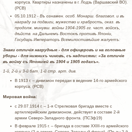
корпуса. Квартиры назначены в г. Лодзь (Варшавский ВО).
(РСВ)
05.10.1912 -
Въ ознамен. особ. Монарш. благовол. и въ
награду за подвиги, мужество и храбрость, оказ. въ
продолж. минувш. войны 1904-1905 гг. част. войскъ,
дѣйств. на Дальнемъ Востокѣ противъ Японiи,
Государь Императоръ Всемилостивѣйше жалуетъ:
Знаки отличiя нагрудные - для офицеровъ и на головные
уборы - для нижнихъ чиновъ, съ надписями: «За отличiе
въ войну съ Япониiей въ 1904 и 1905 годахъ».
1-й, 2-й и 3-й бат. 1-й стр. арт. див.
В 1913 г. – дивизион передан в ведение 14-го армейского
корпуса. (РСВ)
Мировая война:
с 29.07.1914 г. – 1-я Стрелковая бригада вместе с
артиллерийским дивизионом, действует в составе 2-й
армии Северо-Западного фронта. (ПСЗф19)
В феврале 1915 г. – бригада в составе XXIII-го армейского
корпуса (2-я армия, Северо-Западный фронт). (Пр-зы 2-й