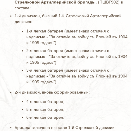
Стрелковой Артиллерийской бригады
. (ПШВГ902) в
составе:
1-й дивизион, бывший 1-й Стрелковый Артиллерийский
дивизион:
1-я легкая батарея (имеет знаки отличия с
надписью - "За отличiе въ войну съ Японiей въ 1904
и 1905 годахъ");
2-я легкая батарея (имеет знаки отличия с
надписью - "За отличiе въ войну съ Японiей въ 1904
и 1905 годахъ");
3-я легкая батарея (имеет знаки отличия с
надписью - "За отличiе въ войну съ Японiей въ 1904
и 1905 годахъ");
2-й дивизион, вновь сформированный:
4-я легкая батарея;
5-я легкая батарея;
6-я легкая батарея.
Бригада включена в состав 1-й Стрелковой дивизии.