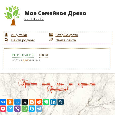
Мое Семейное Древо
pomnirod.ru
Ищу тебя
Старые фото
Найти родных
Лента сайта
РЕГИСТРАЦИЯ
ВХОД
ВОЙТИ В
ДЕМО
РЕЖИМЕ
Кричит тот, кого не слушают.
(еврейская)