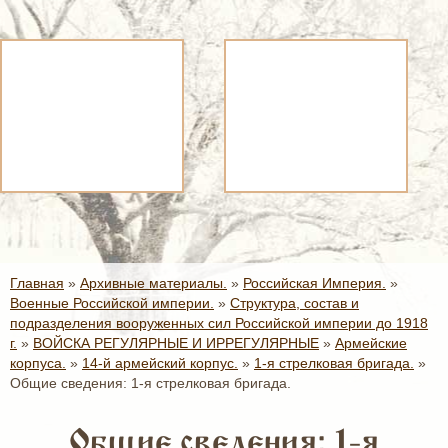
Главная
»
Архивные материалы.
»
Российская Империя.
»
Военные Российской империи.
»
Структура, состав и
подразделения вооруженных сил Российской империи до 1918
г.
»
ВОЙСКА РЕГУЛЯРНЫЕ И ИРРЕГУЛЯРНЫЕ
»
Армейские
корпуса.
»
14-й армейский корпус.
»
1-я стрелковая бригада.
»
Общие сведения: 1-я стрелковая бригада.
Общие сведения: 1-я