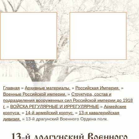
Главная
»
Архивные материалы.
»
Российская Империя.
»
Военные Российской империи.
»
Структура, состав и
подразделения вооруженных сил Российской империи до 1918
г.
»
ВОЙСКА РЕГУЛЯРНЫЕ И ИРРЕГУЛЯРНЫЕ
»
Армейские
корпуса.
»
14-й армейский корпус.
»
13-я кавалерийская
дивизия.
»
13-й драгунский Военного Ордена полк.
13-й драгунский Военного