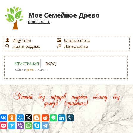
Мое Семейное Древо
pomnirod.ru
Ищу тебя
Старые фото
Найти родных
Лента сайта
РЕГИСТРАЦИЯ
ВХОД
ВОЙТИ В
ДЕМО
РЕЖИМЕ
Ученый без трудов подобен облаку без
дождя (арабская)