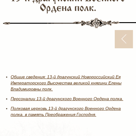
Ордена полк.
Общие сведения: 13-й драгунский Новороссийский Ея
Императорского Высочества великой княгини Елены
Владимировны полк.
Персоналии 13-й драгунского Военного Ордена полка.
Полковая церковь 13-й драгунского Военного Ордена
полка. в память Преображения Господня.