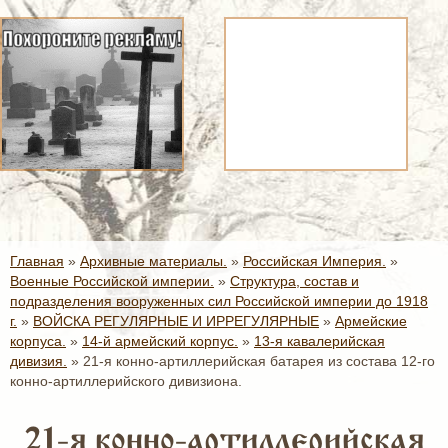
Главная
»
Архивные материалы.
»
Российская Империя.
»
Военные Российской империи.
»
Структура, состав и
подразделения вооруженных сил Российской империи до 1918
г.
»
ВОЙСКА РЕГУЛЯРНЫЕ И ИРРЕГУЛЯРНЫЕ
»
Армейские
корпуса.
»
14-й армейский корпус.
»
13-я кавалерийская
дивизия.
»
21-я конно-артиллерийская батарея из состава 12-го
конно-артиллерийского дивизиона.
21-я конно-артиллерийская