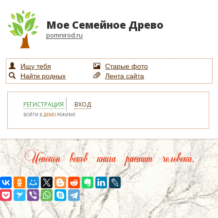
Мое Семейное Древо
pomnirod.ru
Ищу тебя
Старые фото
Найти родных
Лента сайта
РЕГИСТРАЦИЯ
ВХОД
ВОЙТИ В
ДЕМО
РЕЖИМЕ
Испокон веков книга растит человека.