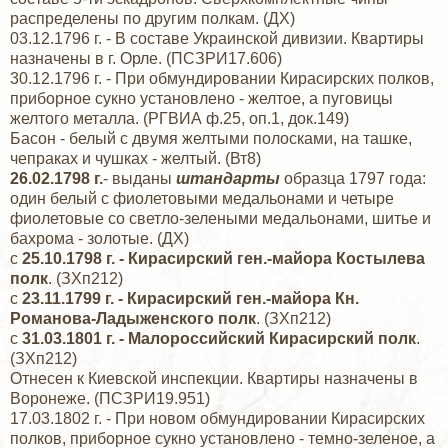
распределены по другим полкам. (ДХ)
03.12.1796 г. - В составе Украинской дивизии. Квартиры
назначены в г. Орле. (ПСЗРИ17.606)
30.12.1796 г. - При обмундировании Кирасирских полков,
приборное сукно установлено - желтое, а пуговицы
желтого металла. (РГВИА ф.25, оп.1, док.149)
Басон - белый с двумя желтыми полосками, на ташке,
чепраках и чушках - желтый. (Вт8)
26.02.1798 г.
- выданы
штандарты
образца 1797 года:
один белый с фиолетовыми медальонами и четыре
фиолетовые со светло-зелеными медальонами, шитье и
бахрома - золотые. (ДХ)
с
25.10.1798 г. - Кирасирский ген.-майора Костылева
полк
. (ЗХп212)
с
23.11.1799 г. - Кирасирский ген.-майора Кн.
Романова-Ладыженского полк
. (ЗХп212)
с
31.03.1801 г. - Малороссийский Кирасирский полк
.
(ЗХп212)
Отнесен к Киевской инспекции. Квартиры назначены в
Воронеже. (ПСЗРИ19.951)
17.03.1802 г. - При новом обмундировании Кирасирских
полков, приборное сукно установлено - темно-зеленое, а