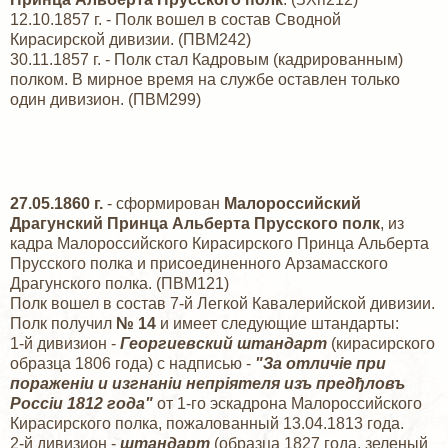
12.10.1857 г. - Полк вошел в состав Сводной
Кирасирской дивизии. (ПВМ242)
30.11.1857 г. - Полк стал Кадровым (кадрированным)
полком. В мирное время на службе оставлен только
один дивизион. (ПВМ299)
27.05.1860 г.
- сформирован
Малороссийский
Драгунский Принца Альберта Прусского полк
, из
кадра Малороссийского Кирасирского Принца Альберта
Прусского полка и присоединенного Арзамасского
Драгунского полка. (ПВМ121)
Полк вошел в состав 7-й Легкой Кавалерийской дивизии.
Полк получил
№ 14
и имеет следующие штандарты:
1-й дивизион -
Георгиевский штандарт
(кирасирского
образца 1806 года) с надписью -
"За отличiе при
пораженiи и изгнанiи непрiятеля изъ предђловъ
Россiи 1812 года"
от 1-го эскадрона Малороссийского
Кирасирского полка, пожалованный 13.04.1813 года.
2-й дивизион -
штандарт
(образца 1827 года, зеленый