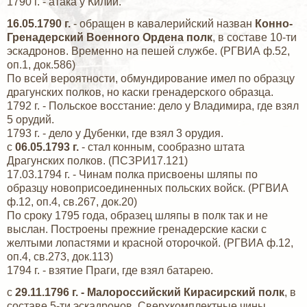
1790 г. - атака у Килии.
16.05.1790 г.
- обращен в кавалерийский назван
Конно-
Гренадерский Военного Ордена полк
, в составе 10-ти
эскадронов. Временно на пешей службе. (РГВИА ф.52,
оп.1, док.586)
По всей вероятности, обмундирование имел по образцу
драгунских полков, но каски гренадерского образца.
1792 г. - Польское восстание: дело у Владимира, где взял
5 орудий.
1793 г. - дело у Дубенки, где взял 3 орудия.
с
06.05.1793 г.
- стал конным, сообразно штата
Драгунских полков. (ПСЗРИ17.121)
17.03.1794 г. - Чинам полка присвоены шляпы по
образцу новоприсоединенных польских войск. (РГВИА
ф.12, оп.4, св.267, док.20)
По сроку 1795 года, образец шляпы в полк так и не
выслан. Построены прежние гренадерские каски с
желтыми лопастями и красной оторочкой. (РГВИА ф.12,
оп.4, св.273, док.113)
1794 г. - взятие Праги, где взял батарею.
с
29.11.1796 г. - Малороссийский Кирасирский полк
, в
составе 5-ти эскадронов. Сверхкомплектные чины