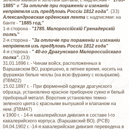
1885"
и
"За отличiе при пораженiи и изгнанiи
непрiятеля изъ предђловъ Россiи 1812 года"
. (ЗЗ)
Александровская орденская лента
с надписями: на
банте -
"1885 год."
1-я сторона -
"1785. Малороссiйскiй Гренадерскiй
полкъ"
2-я сторона -
"За отличiе при пораженiи и изгнанiи
непрiятеля изъ предђловъ Россiи 1812 года"
4-я сторона -
" 40-го Драгунскаго Малороссийскаго
полка".
(ЗЗ)
31.01.1896 г. - Чинам войск, расположенных в
Варшавском ВО, разрешено, в летнее время, носить на
фуражках белые чехлы (на всю фуражку с козырьком).
(ПВМ22)
15.02.1897 г. - При форменной одежде драгунского
образца, установлено красное приборное сукно и белый
приборный металл. Воротник установлен темно-
зеленого цвета с красными выпушкой и клапаном на
нем. (ПВМ47)
к 1900 г. - 14-я кавалерийская дивизия в составе I-го
кавалерийского корпуса. (Варшавский ВО). (РСВ)
04.04.1902 г. -14-я кавалерийская дивизия переведена в