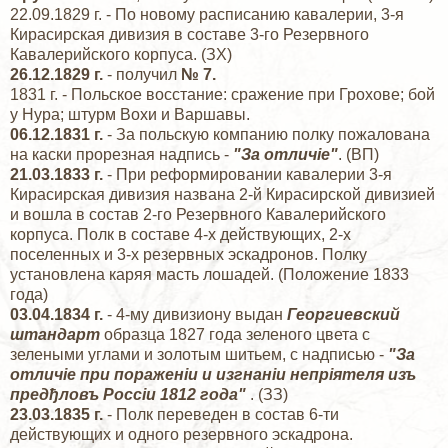
22.09.1829 г. - По новому расписанию кавалерии, 3-я
Кирасирская дивизия в составе 3-го Резервного
Кавалерийского корпуса. (ЗХ)
26.12.1829 г.
- получил
№ 7.
1831 г. - Польское восстание: сражение при Грохове; бой
у Нура; штурм Вохи и Варшавы.
06.12.1831 г.
- За польскую компанию полку пожалована
на каски прорезная надпись -
"За отличiе"
. (ВП)
21.03.1833 г.
- При реформировании кавалерии 3-я
Кирасирская дивизия названа 2-й Кирасирской дивизией
и вошла в состав 2-го Резервного Кавалерийского
корпуса. Полк в составе 4-х действующих, 2-х
поселенных и 3-х резервных эскадронов. Полку
установлена каряя масть лошадей. (Положение 1833
года)
03.04.1834 г.
- 4-му дивизиону выдан
Георгиевский
штандарт
образца 1827 года зеленого цвета с
зелеными углами и золотым шитьем, с надписью -
"За
отличiе при пораженiи и изгнанiи непрiятеля изъ
предђловъ Россiи 1812 года"
. (ЗЗ)
23.03.1835 г.
- Полк переведен в состав 6-ти
действующих и одного резервного эскадрона.