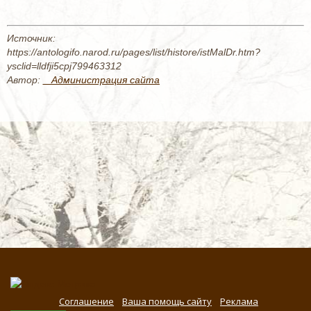
Источник:
https://antologifo.narod.ru/pages/list/histore/istMalDr.htm?
ysclid=lldfji5cpj799463312
Автор:
_ Администрация сайта
Соглашение
Ваша помощь сайту
Реклама