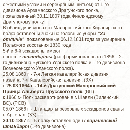
с желтыми углами и серебряным шитьем) от 1-го
дивизиона Арзамасского Драгунского полка,
пожалованный 30.11.1807 года Финляндскому
Драгунскому полку.
В обоих дивизионах от Малороссийского Кирасирского
полка оставлены знаки на головные уборы
"За
отличiе"
, пожалованные 06.12.1831 года за усмирение
Польского восстания 1830 года
5-й и 6-й эскадроны имеют
простые
штандарты
(расформированных в 1856 г. 2-
го дивизиона Бугского Уланского полка и 1-го дивизиона
Вознесенского Уланского полка).
25.08.1860 г. - 7-я Легкая кавалерийская дивизия
названа 7-я Кавалерийская дивизия. (ЗХ)
с
25.03.1864 г. - 14-й Драгунский Малороссийский
Принца Альберта Прусского полк
. (ВП)
к 1866 г.- Полк расквартирован в г. Шавли (Виленский
ВО). (РСВ)
05.07.1866 г. - Штандарты резервных эскадронов сданы
в Арсенал. (ЗЗ)
30.10.1867 г.
- В полку оставлен один
Георгиевский
штандарт
(1-го дивизиона)