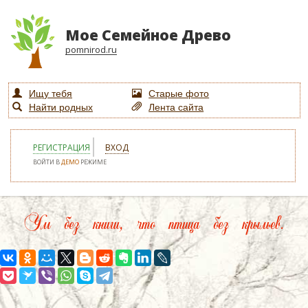
Мое Семейное Древо
pomnirod.ru
Ищу тебя
Старые фото
Найти родных
Лента сайта
РЕГИСТРАЦИЯ
ВХОД
ВОЙТИ В
ДЕМО
РЕЖИМЕ
Ум без книги, что птица без крыльев.