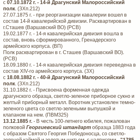
с
07.10.1872 г. - 14-й Драгунский Малороссийский
полк
. (ЗХп.212)
27.07.1875 г. - при реорганизации кавалерии вошел в
состав 14-й кавалерийской дивизии. Расквартирован в
г.Сташев (Варшавский ВО) (РСВ)
19.02.1877 г. - 14-я кавалерийская дивизия вошла в
состав, вновь сформированного, Гренадерского
армейского корпуса. (ВП)
Полк расквартирован в г. Сташев (Варшавский ВО).
(РСВ)
18.09.1880 г. - 14-я кавалерийская дивизия переведена в
состав XIV-го армейского корпуса. (ЗХ)
с
18.08.1882 г. - 40-й Драгунский Малороссийский
полк
. (ЗХп.212)
31.10.1882 г. - Присвоена форменная одежда
драгунского образца, светло-зеленое приборное сукно и
желтый приборный металл. Воротник установлен темно-
зеленого цвета со светло-зелеными выпушкой и
клапаном на нем. (ПВМ325)
13.12.1885 г.
- В честь 100-летнего юбилея, пожалован
полковой
Георгиевский штандарт
образца 1883 года
с образом Святого Георгия Победоносца, со светло-
зеленой каймой и золотым шитьем, с надписями -
"1785-