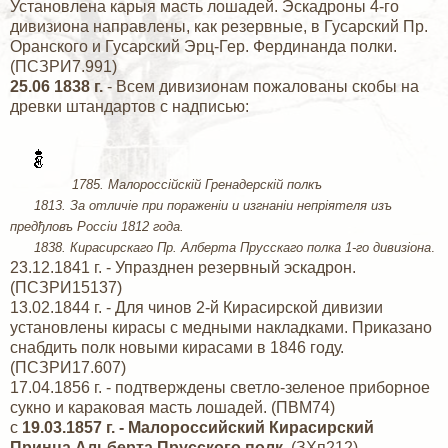
Установлена карыя масть лошадей. Эскадроны 4-го
дивизиона направлены, как резервные, в Гусарский Пр.
Оранского и Гусарский Эрц-Гер. Фердинанда полки.
(ПСЗРИ7.991)
25.06 1838 г.
- Всем дивизионам пожалованы скобы на
древки штандартов с надписью:
1785. Малороссiйскiй Гренадерскiй полкъ
1813. За отличiе при пораженiи и изгнанiи непрiятеля изъ
предђловъ Россiи 1812 года.
1838. Кирасирскаго Пр. Алберта Прусскаго полка 1-го дивизiона
.
23.12.1841 г. - Упразднен резервный эскадрон.
(ПСЗРИ15137)
13.02.1844 г. - Для чинов 2-й Кирасирской дивизии
установлены кирасы с медными накладками. Приказано
снабдить полк новыми кирасами в 1846 году.
(ПСЗРИ17.607)
17.04.1856 г. - подтверждены светло-зеленое приборное
сукно и караковая масть лошадей. (ПВМ74)
с
19.03.1857 г. - Малороссийский Кирасирский
Принца Альберта Прусского полк
. (ЗХп212)