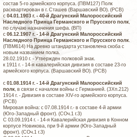
состав 5-го армейского корпуса. (ПВМ127) Полк
расквартирован в г. Сташев (Варшавский ВО). (РСВ)
с
04.01.1903 г. - 40-й Драгунский Малороссийский
Наследного Принца Германского и Прусского полк
,
по случаю назначения шефа. (ВП)
с
06.12.1907 г. - 14-й Драгунский Малороссийский
Наследного Принца Германского и Прусского полк
.
(ПВМ614) На древко штандарта установлена скоба с
новым названием полка.
28.02.1910 г. - Утвержден полковой знак.
к 1911 г. - 14-я кавалерийская дивизия в составе 23-го
армейского корпуса. (Варшавский ВО). (РСВ)
с
01.08.1914 г. - 14-й Драгунский Малороссийский
полк
, в связи с началом войны с Германией. (ЗХп.212)
1914 г. - Дивизия в составе XIV-го армейского корпуса.
(РСВ)
Мировая война: с 07.08.1914 г.- в составе 4-й армии
(Юго-Западный фронт). (СОч.1 г.3)
С 03.09.1914 г. - 14-я Кавалерийская дивизия в Конном
корпусе Новикова, при 9-й армии (Юго-Западный
фронт). (СОч.1 г.3)