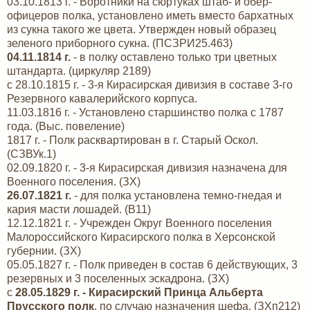
03.10.1813 г. - Воротники на сюртуках штаб- и обер-
офицеров полка, установлено иметь вместо бархатных
из сукна такого же цвета. Утвержден новый образец
зеленого приборного сукна. (ПСЗРИ25.463)
04.11.1814 г.
- в полку оставлено только три цветных
штандарта. (циркуляр 2189)
с 28.10.1815 г. - 3-я Кирасирская дивизия в составе 3-го
Резервного кавалерийского корпуса.
11.03.1816 г. - Установлено старшинство полка с 1787
года. (Выс. повеление)
1817 г. - Полк расквартирован в г. Старый Оскол.
(СЗВУк.1)
02.09.1820 г. - 3-я Кирасирская дивизия назначена для
Военного поселения. (ЗХ)
26.07.1821 г.
- для полка установлена темно-гнедая и
кария масти лошадей. (В11)
12.12.1821 г. - Учрежден Округ Военного поселения
Малороссийского Кирасирского полка в Херсонской
губернии. (ЗХ)
05.05.1827 г. - Полк приведен в состав 6 действующих, 3
резервных и 3 поселенных эскадрона. (ЗХ)
с
28.05.1829 г. - Кирасирский Принца Альберта
Прусского полк
, по случаю назначения шефа. (ЗХп212)