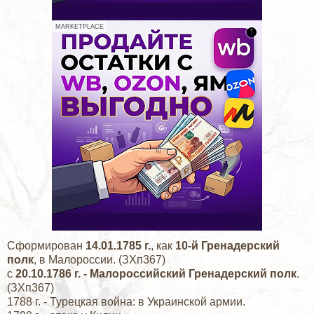
MARKETPLACE
Сформирован
14.01.1785 г.
, как
10-й Гренадерский
полк
, в Малороссии. (ЗХп367)
с
20.10.1786 г. - Малороссийский Гренадерский полк
.
(ЗХп367)
1788 г. - Турецкая война: в Украинской армии.