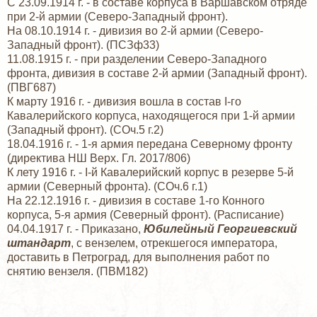
С 23.09.1914 г. - в составе корпуса в Варшавском отряде
при 2-й армии (Северо-Западный фронт).
На 08.10.1914 г. - дивизия во 2-й армии (Северо-
Западный фронт). (ПСЗф33)
11.08.1915 г. - при разделении Северо-Западного
фронта, дивизия в составе 2-й армии (Западный фронт).
(ПВГ687)
К марту 1916 г. - дивизия вошла в состав I-го
Кавалерийского корпуса, находящегося при 1-й армии
(Западный фронт). (СОч.5 г.2)
18.04.1916 г. - 1-я армия передана Северному фронту
(директива НШ Верх. Гл. 2017/806)
К лету 1916 г. - I-й Кавалерийский корпус в резерве 5-й
армии (Северный фронта). (СОч.6 г.1)
На 22.12.1916 г. - дивизия в составе 1-го Конного
корпуса, 5-я армия (Северный фронт). (Расписание)
04.04.1917 г. - Приказано,
Юбилейный Георгиевский
штандарт
, с вензелем, отрекшегося императора,
доставить в Петроград, для выполнения работ по
снятию вензеля. (ПВМ182)