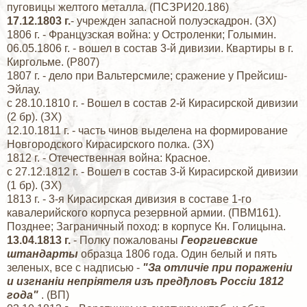
пуговицы желтого металла. (ПСЗРИ20.186)
17.12.1803 г.
- учрежден запасной полуэскадрон. (ЗХ)
1806 г. - Французская война: у Остроленки; Голымин.
06.05.1806 г. - вошел в состав 3-й дивизии. Квартиры в г.
Киргольме. (Р807)
1807 г. - дело при Вальтерсмиле; сражение у Прейсиш-
Эйлау.
с 28.10.1810 г. - Вошел в состав 2-й Кирасирской дивизии
(2 бр). (ЗХ)
12.10.1811 г. - часть чинов выделена на формирование
Новгородского Кирасирского полка. (ЗХ)
1812 г. - Отечественная война: Красное.
с 27.12.1812 г. - Вошел в состав 3-й Кирасирской дивизии
(1 бр). (ЗХ)
1813 г. - 3-я Кирасирская дивизия в составе 1-го
кавалерийского корпуса резервной армии. (ПВМ161).
Позднее; Заграничный поход: в корпусе Кн. Голицына.
13.04.1813 г.
- Полку пожалованы
Георгиевские
штандарты
образца 1806 года. Один белый и пять
зеленых, все с надписью -
"За отличiе при пораженiи
и изгнанiи непрiятеля изъ предђловъ Россiи 1812
года"
. (ВП)