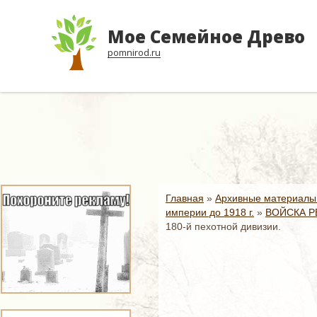
Мое Семейное Древо
pomnirod.ru
Главная
»
Архивные материалы
империи до 1918 г.
»
ВОЙСКА Р
180-й пехотной дивизии.