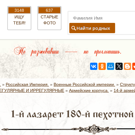
3148
637
ИЩУ
СТАРЫЕ
ТЕБЯ!
ФОТО
Найти родных
Не разжевавши — не проглотишь.
.
»
Российская Империя.
»
Военные Российской империи.
»
Структ
ЕГУЛЯРНЫЕ И ИРРЕГУЛЯРНЫЕ
»
Армейские корпуса.
»
14-й армей
1-й лазарет 180-й пехотной