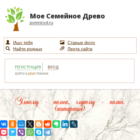
Мое Семейное Древо
pomnirod.ru
Ищу тебя
Старые фото
Найти родных
Лента сайта
РЕГИСТРАЦИЯ
ВХОД
ВОЙТИ В
ДЕМО
РЕЖИМЕ
Умному - намек, глупому - палка.
(татарская)