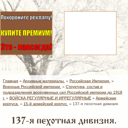
Главная
»
Архивные материалы.
»
Российская Империя.
»
Военные Российской империи.
»
Структура, состав и
подразделения вооруженных сил Российской империи до 1918
г.
»
ВОЙСКА РЕГУЛЯРНЫЕ И ИРРЕГУЛЯРНЫЕ
»
Армейские
корпуса.
»
15-й армейский корпус.
»
137-я пехотная дивизия.
137-я пехотная дивизия.