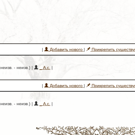
|
Добавить нового
|
Прикрепить существ
неизв. - неизв.) |
_ А.с.
|
|
Добавить нового
|
Прикрепить существ
неизв. - неизв.) |
_ А.с.
|