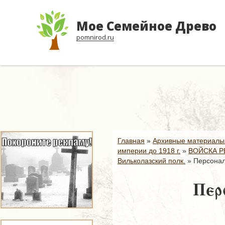
Мое Семейное Древо
pomnirod.ru
Главная
»
Архивные материалы
империи до 1918 г.
»
ВОЙСКА Р
Вильколазский полк.
»
Персонал
Перс