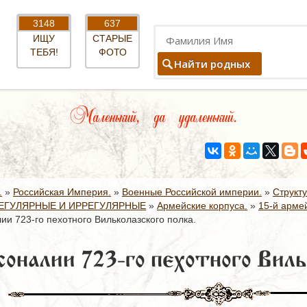
3148
637
ИЩУ
СТАРЫЕ
ТЕБЯ!
ФОТО
Найти родных
Маленький, да удаленький.
.
»
Российская Империя.
»
Военные Российской империи.
»
Структ
ЕГУЛЯРНЫЕ И ИРРЕГУЛЯРНЫЕ
»
Армейские корпуса.
»
15-й армей
ии 723-го пехотного Вильколазского полка.
оналии 723-го пехотного Виль