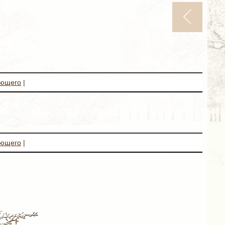
ующего
|
ующего
|