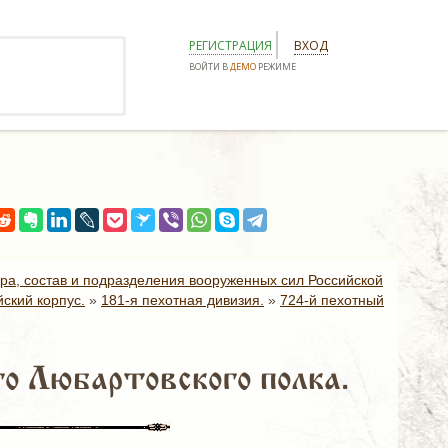
РЕГИСТРАЦИЯ
ВХОД
ВОЙТИ В
ДЕМО
РЕЖИМЕ
ура, состав и подразделения вооруженных сил Российской
ский корпус.
»
181-я пехотная дивизия.
»
724-й пехотный
о Любартовского полка.