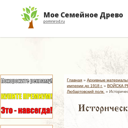
Мое Семейное Древо
pomnirod.ru
Главная
»
Архивные материалы
империи до 1918 г.
»
ВОЙСКА Р
Любартовский полк.
»
Историчес
Историческ