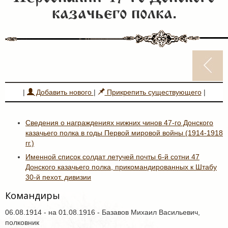
казачьего полка.
|
Добавить нового
|
Прикрепить существующего
|
Сведения о награждениях нижних чинов 47-го Донского
казачьего полка в годы Первой мировой войны (1914-1918
гг.)
Именной список солдат летучей почты 6-й сотни 47
Донского казачьего полка, прикомандированных к Штабу
30-й пехот. дивизии
Командиры
06.08.1914 - на 01.08.1916 - Базавов Михаил Васильевич,
полковник