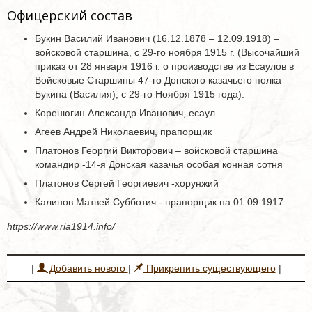
Офицерский состав
Букин Василий Иванович (16.12.1878 – 12.09.1918) –
войсковой старшина, с 29-го ноября 1915 г. (Высочайший
приказ от 28 января 1916 г. о производстве из Есаулов в
Войсковые Старшины 47-го Донского казачьего полка
Букина (Василия), с 29-го Ноября 1915 года).
Коренюгин Александр Иванович, есаул
Агеев Андрей Николаевич, прапорщик
Платонов Георгий Викторович – войсковой старшина
командир -14-я Донская казачья особая конная сотня
Платонов Сергей Георгиевич -хорунжий
Калинов Матвей Субботич - прапорщик на 01.09.1917
https://www.ria1914.info/
|
Добавить нового
|
Прикрепить существующего
|