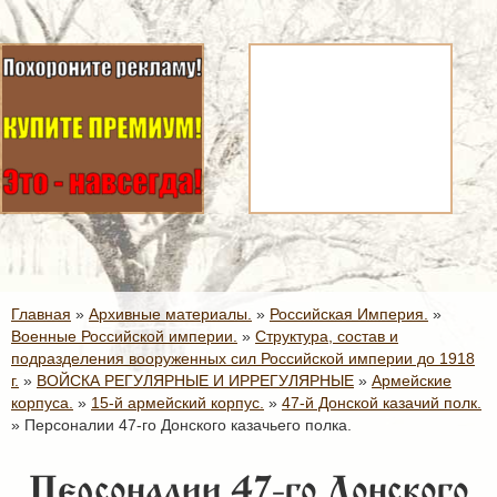
Главная
»
Архивные материалы.
»
Российская Империя.
»
Военные Российской империи.
»
Структура, состав и
подразделения вооруженных сил Российской империи до 1918
г.
»
ВОЙСКА РЕГУЛЯРНЫЕ И ИРРЕГУЛЯРНЫЕ
»
Армейские
корпуса.
»
15-й армейский корпус.
»
47-й Донской казачий полк.
»
Персоналии 47-го Донского казачьего полка.
Персоналии 47-го Донского