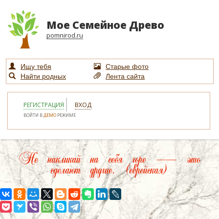
Мое Семейное Древо
pomnirod.ru
Ищу тебя
Старые фото
Найти родных
Лента сайта
РЕГИСТРАЦИЯ
ВХОД
ВОЙТИ В
ДЕМО
РЕЖИМЕ
Не накликай на себя горе — это
сделают другие. (еврейская)