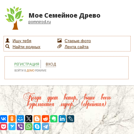
Мое Семейное Древо
pomnirod.ru
Ищу тебя
Старые фото
Найти родных
Лента сайта
РЕГИСТРАЦИЯ
ВХОД
ВОЙТИ В
ДЕМО
РЕЖИМЕ
Когда дует ветер, выше всего
вздымается мусор. (еврейская)