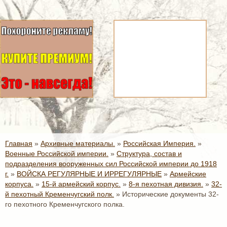
Главная
»
Архивные материалы.
»
Российская Империя.
»
Военные Российской империи.
»
Структура, состав и
подразделения вооруженных сил Российской империи до 1918
г.
»
ВОЙСКА РЕГУЛЯРНЫЕ И ИРРЕГУЛЯРНЫЕ
»
Армейские
корпуса.
»
15-й армейский корпус.
»
8-я пехотная дивизия.
»
32-
й пехотный Кременчугский полк.
»
Исторические документы 32-
го пехотного Кременчугского полка.