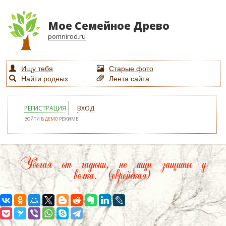
Мое Семейное Древо
pomnirod.ru
Ищу тебя
Старые фото
Найти родных
Лента сайта
РЕГИСТРАЦИЯ
ВХОД
ВОЙТИ В
ДЕМО
РЕЖИМЕ
Убегая от гадюки, не ищи защиты у
волка. (еврейская)