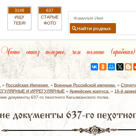
3148
637
ИЩУ
СТАРЫЕ
ТЕБЯ!
ФОТО
Найти родных
Часто отказ полезнее, чем согласие (арабская)
.
»
Российская Империя.
»
Военные Российской империи.
»
Структ
ЕГУЛЯРНЫЕ И ИРРЕГУЛЯРНЫЕ
»
Армейские корпуса.
»
16-й армей
кие документы 637-го пехотного Кагызманского полка.
ие документы 637-го пехотног