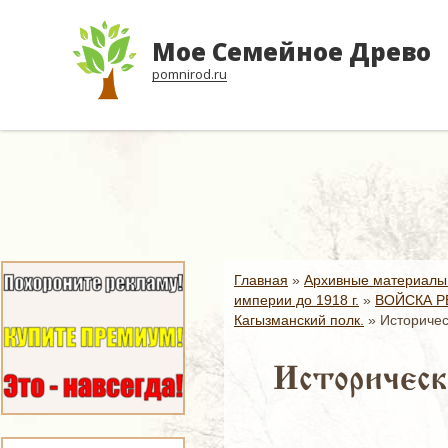
Мое Семейное Древо
pomnirod.ru
Главная
»
Архивные материалы
империи до 1918 г.
»
ВОЙСКА Р
Кагызманский полк.
»
Историчес
Историческ