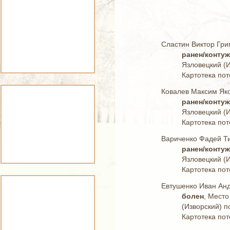
Сластин Виктор Гри
ранен/конту
Язловецкий (И
Картотека пот
Ковалев Максим Як
ранен/конту
Язловецкий (И
Картотека пот
Вариченко Фадей 
ранен/конту
Язловецкий (И
Картотека пот
Евтушенко Иван Ан
болен
, Место
(Изворский) п
Картотека пот