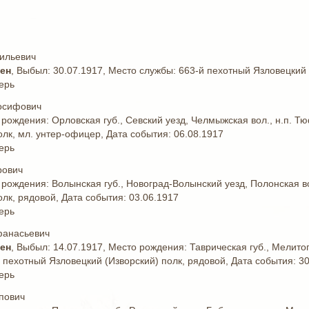
ильевич
жен
, Выбыл: 30.07.1917, Место службы: 663-й пехотный Язловецкий 
ерь
осифович
 рождения: Орловская губ., Севский уезд, Челмыжская вол., н.п. 
олк, мл. унтер-офицер, Дата события: 06.08.1917
ерь
рович
 рождения: Волынская губ., Новоград-Волынский уезд, Полонская в
олк, рядовой, Дата события: 03.06.1917
ерь
фанасьевич
жен
, Выбыл: 14.07.1917, Место рождения: Таврическая губ., Мелитоп
 пехотный Язловецкий (Изворский) полк, рядовой, Дата события: 3
ерь
пович