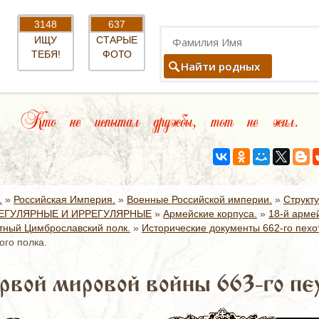
3148
637
ИЩУ
СТАРЫЕ
ТЕБЯ!
ФОТО
Найти родных
Кто не испытал дружбы, тот не жил.
.
»
Российская Империя.
»
Военные Российской империи.
»
Структ
ЕГУЛЯРНЫЕ И ИРРЕГУЛЯРНЫЕ
»
Армейские корпуса.
»
18-й армей
отный Цимброславский полк.
»
Исторические документы 662-го пехо
ого полка.
рвой мировой войны 663-го пех