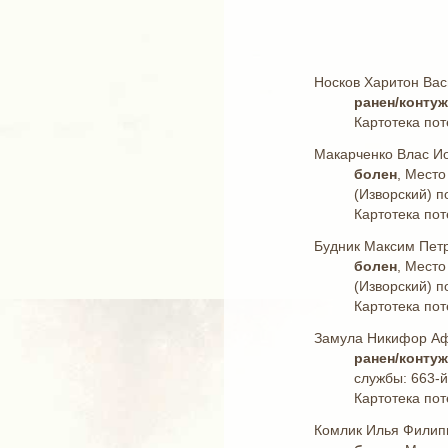
Носков Харитон Вас
ранен/конту
Картотека пот
Макарченко Влас И
болен
, Место
(Изворский) п
Картотека пот
Будник Максим Пет
болен
, Место
(Изворский) п
Картотека пот
Замула Никифор А
ранен/конту
службы: 663-й
Картотека пот
Комлик Илья Филип