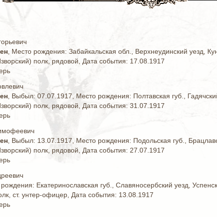
горьевич
жен
, Место рождения: Забайкальская обл., Верхнеудинский уезд, Ку
зворский) полк, рядовой, Дата события: 17.08.1917
ерь
овлевич
жен
, Выбыл: 07.07.1917, Место рождения: Полтавская губ., Гадячски
зворский) полк, рядовой, Дата события: 31.07.1917
ерь
Тимофеевич
жен
, Выбыл: 13.07.1917, Место рождения: Подольская губ., Брацлав
зворский) полк, рядовой, Дата события: 27.07.1917
ерь
дреевич
 рождения: Екатеринославская губ., Славяносербский уезд, Успенс
олк, ст. унтер-офицер, Дата события: 13.08.1917
ерь