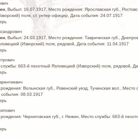
ович
жен
, Выбыл: 16.07.1917, Место рождения: Ярославская губ., Ростов
зворский) полк, ст. унтер-офицер, Дата события: 24.07.1917
ерь
ксандрович
жен
, Выбыл: 24.03.1917, Место рождения: Таврическая губ., Днепров
ловецкий (Изворский) полк, рядовой, Дата события: 11.04.1917
ерь
етрович
 службы: 663-й пехотный Язловецкий (Изворский) полк, рядовой, Да
ерь
врентиевич
 рождения: Волынская губ., Ровенский уезд, Тучинская вол., Место
 события: 08.03.1917
ерь
сипович
 рождения: Черниговская губ., г. Нежин, Место службы: 663-й пехо
ерь