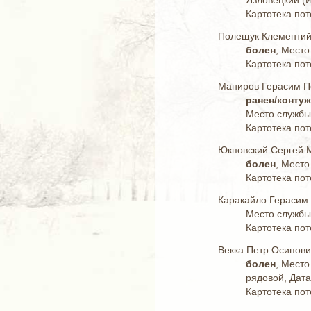
Язловецкий (И
Картотека пот
Полещук Клементий
болен
, Место
Картотека пот
Маниров Герасим П
ранен/конту
Место службы:
Картотека пот
Юкповский Сергей 
болен
, Место
Картотека пот
Каракайло Герасим
Место службы:
Картотека пот
Векка Петр Осипови
болен
, Место
рядовой, Дата
Картотека пот