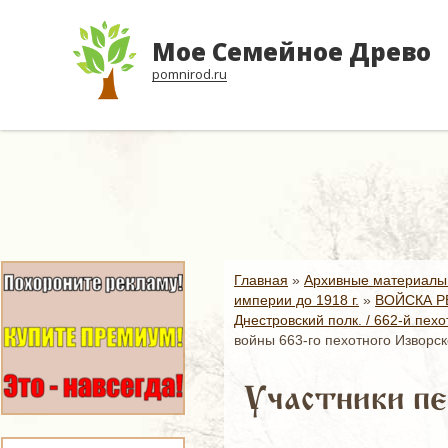
Мое Семейное Древо
pomnirod.ru
Главная
»
Архивные материалы
империи до 1918 г.
»
ВОЙСКА Р
Днестровский полк. / 662-й пех
войны 663-го пехотного Изворск
Участники пе