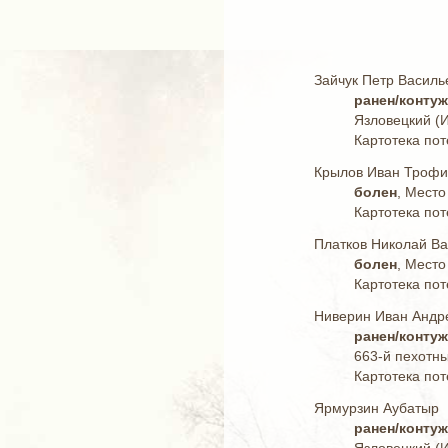
Зайчук Петр Василь
ранен/конту
Язловецкий (И
Картотека пот
Крылов Иван Троф
болен
, Место
Картотека пот
Платков Николай В
болен
, Место
Картотека пот
Ниверин Иван Андр
ранен/конту
663-й пехотны
Картотека пот
Ярмурзин Аубатыр
ранен/конту