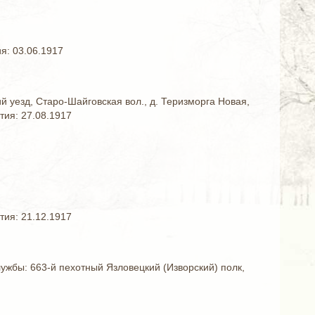
я: 03.06.1917
й уезд, Старо-Шайговская вол., д. Теризморга Новая,
тия: 27.08.1917
тия: 21.12.1917
лужбы: 663-й пехотный Язловецкий (Изворский) полк,