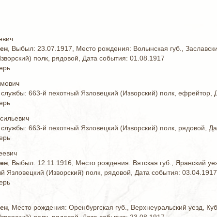
евич
жен
, Выбыл: 23.07.1917, Место рождения: Волынская губ., Заславск
зворский) полк, рядовой, Дата события: 01.08.1917
ерь
имович
 службы: 663-й пехотный Язловецкий (Изворский) полк, ефрейтор, 
ерь
асильевич
 службы: 663-й пехотный Язловецкий (Изворский) полк, рядовой, Да
ерь
еевич
жен
, Выбыл: 12.11.1916, Место рождения: Вятская губ., Яранский у
й Язловецкий (Изворский) полк, рядовой, Дата события: 03.04.1917
ерь
жен
, Место рождения: Оренбургская губ., Верхнеуральский уезд, Ку