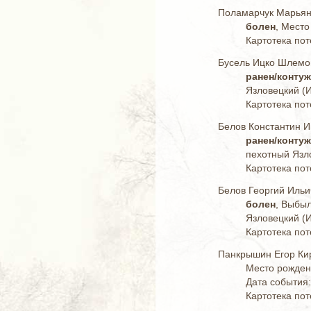
Поламарчук Марья
болен
, Место
Картотека пот
Бусель Ицко Шлемо
ранен/конту
Язловецкий (И
Картотека пот
Белов Константин И
ранен/конту
пехотный Язло
Картотека пот
Белов Георгий Ильи
болен
, Выбыл
Язловецкий (И
Картотека пот
Панкрышин Егор Ки
Место рождени
Дата события:
Картотека пот