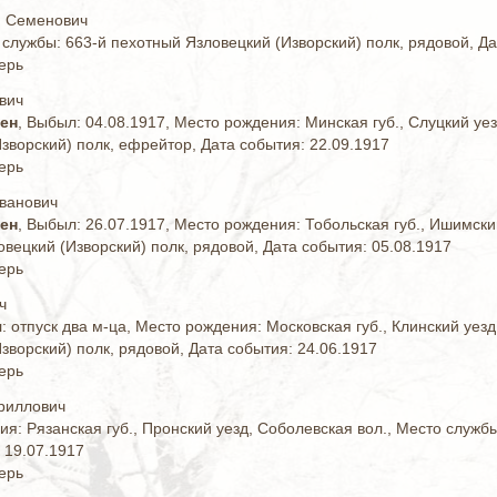
н Семенович
 службы: 663-й пехотный Язловецкий (Изворский) полк, рядовой, Да
ерь
вич
жен
, Выбыл: 04.08.1917, Место рождения: Минская губ., Слуцкий уе
зворский) полк, ефрейтор, Дата события: 22.09.1917
ерь
ванович
жен
, Выбыл: 26.07.1917, Место рождения: Тобольская губ., Ишимский
вецкий (Изворский) полк, рядовой, Дата события: 05.08.1917
ерь
ч
: отпуск два м-ца, Место рождения: Московская губ., Клинский уез
зворский) полк, рядовой, Дата события: 24.06.1917
ерь
риллович
я: Рязанская губ., Пронский уезд, Соболевская вол., Место службы
 19.07.1917
ерь