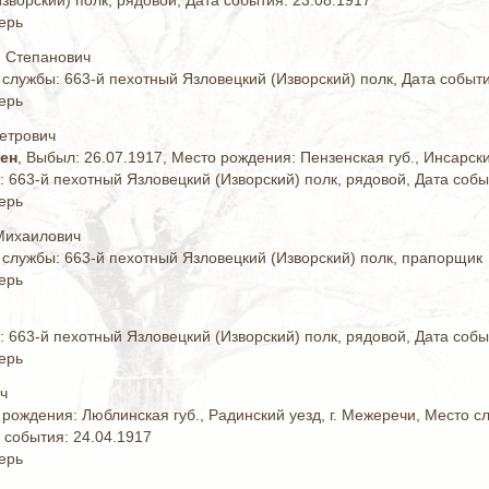
зворский) полк, рядовой, Дата события: 23.08.1917
ерь
 Степанович
 службы: 663-й пехотный Язловецкий (Изворский) полк, Дата событи
ерь
етрович
жен
, Выбыл: 26.07.1917, Место рождения: Пензенская губ., Инсарски
 663-й пехотный Язловецкий (Изворский) полк, рядовой, Дата собы
ерь
Михаилович
 службы: 663-й пехотный Язловецкий (Изворский) полк, прапорщик
ерь
 663-й пехотный Язловецкий (Изворский) полк, рядовой, Дата собы
ерь
ч
 рождения: Люблинская губ., Радинский уезд, г. Межеречи, Место с
 события: 24.04.1917
ерь