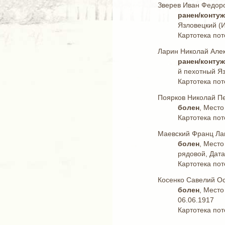
Зверев Иван Федор
ранен/конту
Язловецкий (И
Картотека пот
Ларин Николай Але
ранен/конту
й пехотный Яз
Картотека пот
Поярков Николай П
болен
, Место
Картотека пот
Маевский Франц Ла
болен
, Место
рядовой, Дата
Картотека пот
Косенко Савелий О
болен
, Место
06.06.1917
Картотека пот