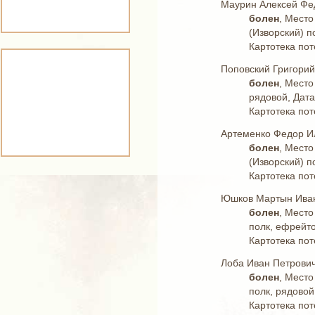
Маурин Алексей Фе
болен
, Место
(Изворский) п
Картотека пот
Поповский Григорий
болен
, Место
рядовой, Дата
Картотека пот
Артеменко Федор И
болен
, Место
(Изворский) п
Картотека пот
Юшков Мартын Ива
болен
, Место
полк, ефрейто
Картотека пот
Лоба Иван Петрови
болен
, Место
полк, рядовой
Картотека пот