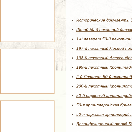
Исторические документы 5
Штаб 50-й пехотной дивиз
1-й лазарет 50-й пехотной
197-й пехотный Лесной пол
198-й пехотный Александро
199-й пехотный Кронштадт
2-й Лазарет 50-й пехотной
200-й пехотный Кроншлотс
50-й парковый артиллерийс
50-я артиллерийская брига
50-я парковая артиллерийс
Дезинфекционный отряд 50