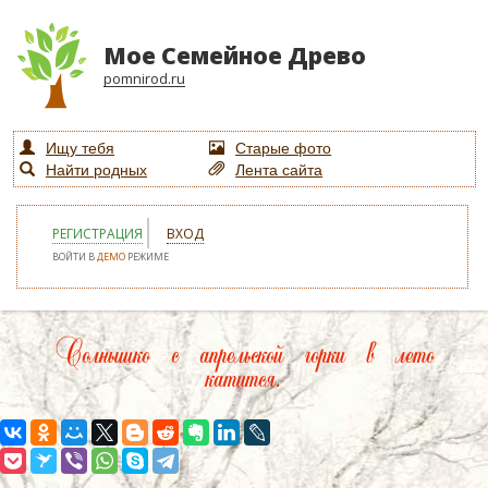
Мое Семейное Древо
pomnirod.ru
Ищу тебя
Старые фото
Найти родных
Лента сайта
РЕГИСТРАЦИЯ
ВХОД
ВОЙТИ В
ДЕМО
РЕЖИМЕ
Солнышко с апрельской горки в лето
катится.