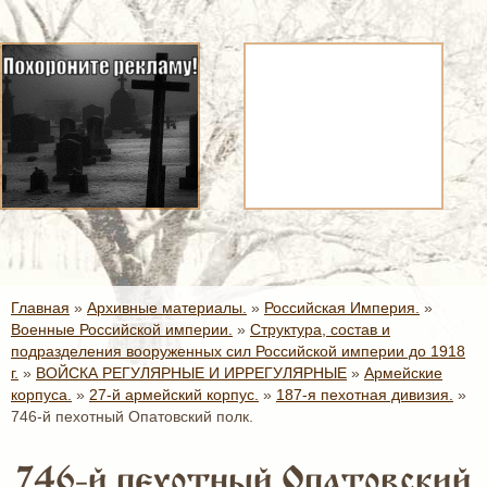
Главная
»
Архивные материалы.
»
Российская Империя.
»
Военные Российской империи.
»
Структура, состав и
подразделения вооруженных сил Российской империи до 1918
г.
»
ВОЙСКА РЕГУЛЯРНЫЕ И ИРРЕГУЛЯРНЫЕ
»
Армейские
корпуса.
»
27-й армейский корпус.
»
187-я пехотная дивизия.
»
746-й пехотный Опатовский полк.
746-й пехотный Опатовский