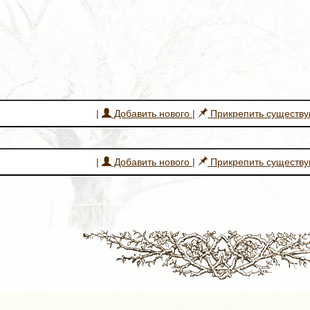
|
Добавить нового
|
Прикрепить существ
|
Добавить нового
|
Прикрепить существ