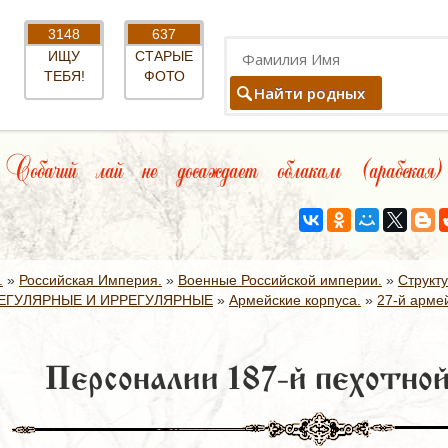
3148
637
ИЩУ
СТАРЫЕ
ТЕБЯ!
ФОТО
Найти родных
Собачий лай не досаждает облакам (арабская)
.
»
Российская Империя.
»
Военные Российской империи.
»
Структ
ЕГУЛЯРНЫЕ И ИРРЕГУЛЯРНЫЕ
»
Армейские корпуса.
»
27-й армей
Персоналии 187-й пехотной