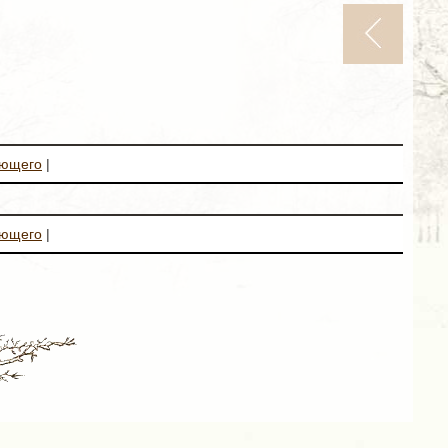
ующего
|
ующего
|