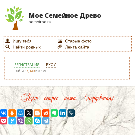
Мое Семейное Древо
pomnirod.ru
Ищу тебя
Старые фото
Найти родных
Лента сайта
РЕГИСТРАЦИЯ
ВХОД
ВОЙТИ В
ДЕМО
РЕЖИМЕ
Язык острее ножа. (мордовская)