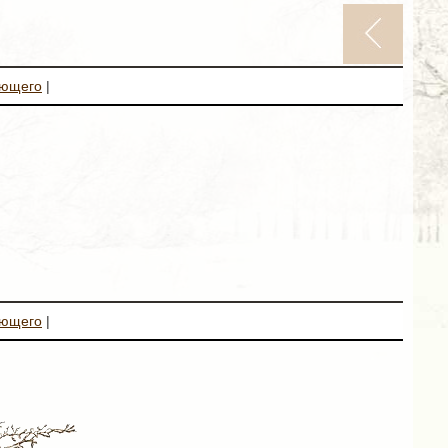
ующего
|
ующего
|