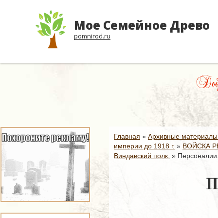
Мое Семейное Древо
pomnirod.ru
Доб
Главная
»
Архивные материалы
империи до 1918 г.
»
ВОЙСКА Р
Виндавский полк.
»
Персоналии.
П