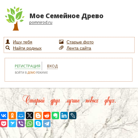
Мое Семейное Древо
pomnirod.ru
Ищу тебя
Старые фото
Найти родных
Лента сайта
РЕГИСТРАЦИЯ
ВХОД
ВОЙТИ В
ДЕМО
РЕЖИМЕ
Старый друг лучше новых двух.