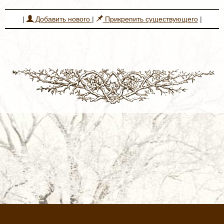
|
Добавить нового
|
Прикрепить существующего
|