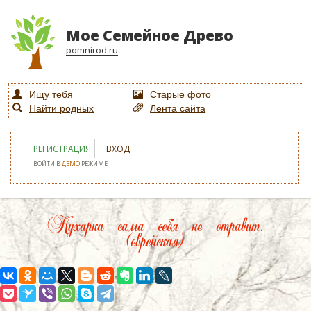
Мое Семейное Древо
pomnirod.ru
Ищу тебя
Старые фото
Найти родных
Лента сайта
РЕГИСТРАЦИЯ
ВХОД
ВОЙТИ В
ДЕМО
РЕЖИМЕ
Кухарка сама себя не отравит.
(еврейская)