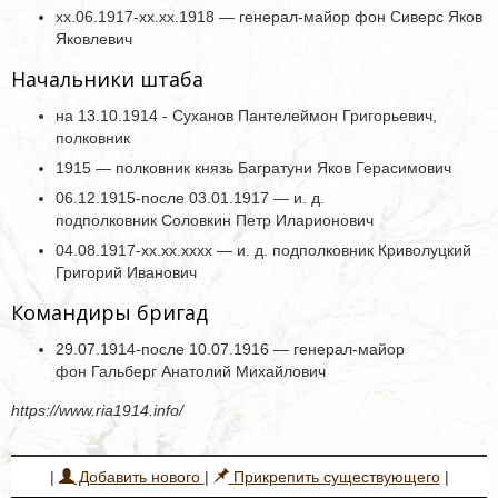
хх.06.1917-хх.хх.1918 — генерал-майор фон Сиверс Яков
Яковлевич
Начальники штаба
на 13.10.1914 - Суханов Пантелеймон Григорьевич,
полковник
1915 — полковник князь Багратуни Яков Герасимович
06.12.1915-после 03.01.1917 — и. д.
подполковник Соловкин Петр Иларионович
04.08.1917-xx.xx.xxxx — и. д. подполковник Криволуцкий
Григорий Иванович
Командиры бригад
29.07.1914-после 10.07.1916 — генерал-майор
фон Гальберг Анатолий Михайлович
https://www.ria1914.info/
|
Добавить нового
|
Прикрепить существующего
|