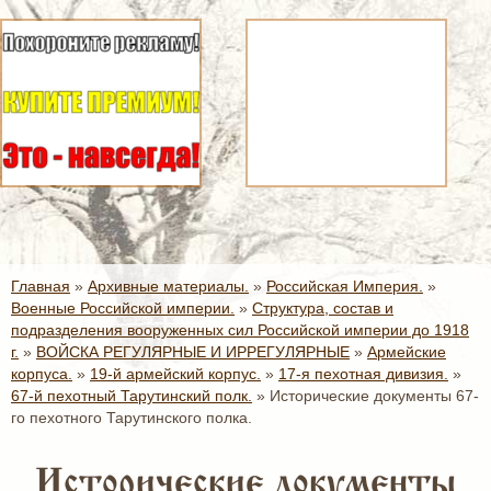
Главная
»
Архивные материалы.
»
Российская Империя.
»
Военные Российской империи.
»
Структура, состав и
подразделения вооруженных сил Российской империи до 1918
г.
»
ВОЙСКА РЕГУЛЯРНЫЕ И ИРРЕГУЛЯРНЫЕ
»
Армейские
корпуса.
»
19-й армейский корпус.
»
17-я пехотная дивизия.
»
67-й пехотный Тарутинский полк.
»
Исторические документы 67-
го пехотного Тарутинского полка.
Исторические документы