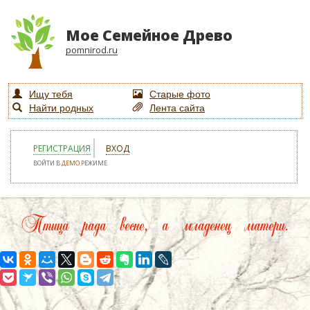
Мое Семейное Древо
pomnirod.ru
Ищу тебя
Старые фото
Найти родных
Лента сайта
РЕГИСТРАЦИЯ
ВХОД
ВОЙТИ В
ДЕМО
РЕЖИМЕ
Птица рада весне, а младенец матери.