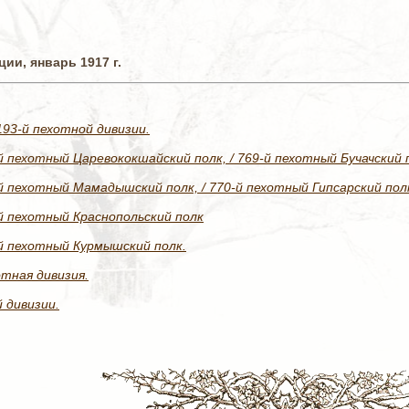
ии, январь 1917 г.
93-й пехотной дивизии.
-й пехотный Царевококшайский полк, / 769-й пехотный Бучачский 
-й пехотный Мамадышский полк, / 770-й пехотный Гипсарский пол
-й пехотный Краснопольский полк
-й пехотный Курмышский полк.
отная дивизия.
 дивизии.