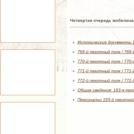
Четвертая очередь мобилизац
Исторические документы 1
769-й пехотный полк / 769
770-й пехотный полк / 770
771-й пехотный полк / 771
772-й пехотный полк / 772
Общие сведения: 193-я пех
Персоналии 193-й пехотной