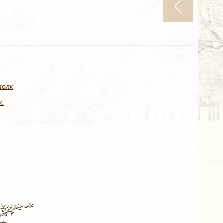
полк
к.