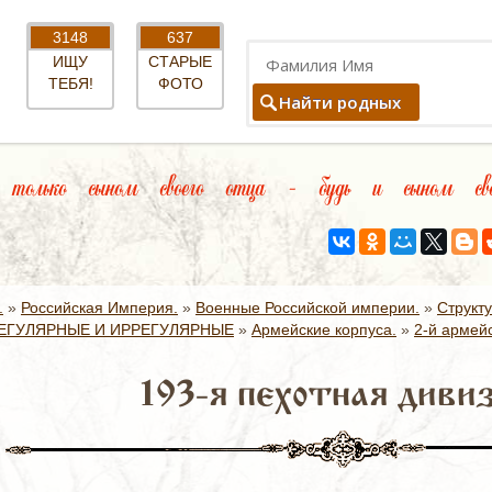
3148
637
ИЩУ
СТАРЫЕ
ТЕБЯ!
ФОТО
Найти родных
олько сыном своего отца – будь и сыном свое
.
»
Российская Империя.
»
Военные Российской империи.
»
Структ
ЕГУЛЯРНЫЕ И ИРРЕГУЛЯРНЫЕ
»
Армейские корпуса.
»
2-й армейс
193-я пехотная дивиз