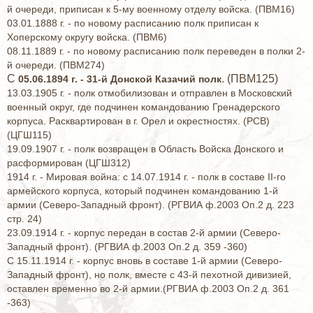
й очереди, приписан к 5-му военному отделу войска. (ПВМ16)
03.01.1888 г. - по новому расписанию полк приписан к
Хоперскому округу войска. (ПВМ6)
08.11.1889 г. - по новому расписанию полк переведен в полки 2-
й очереди. (ПВМ274)
С
. (ПВМ125)
05.06.1894 г. - 31-й Донской Казачий полк
13.03.1905 г. - полк отмобилизован и отправлен в Московский
военный округ, где подчинен командованию Гренадерского
корпуса. Расквартирован в г. Орел и окрестностях. (РСВ)
(ЦГШ115)
19.09.1907 г. - полк возвращен в Область Войска Донского и
расформирован (ЦГШ312)
1914 г. - Мировая война: с 14.07.1914 г. - полк в составе II-го
армейского корпуса, который подчинен командованию 1-й
армии (Северо-Западный фронт). (РГВИА ф.2003 Оп.2 д. 223
стр. 24)
23.09.1914 г. - корпус передан в состав 2-й армии (Северо-
Западный фронт). (РГВИА ф.2003 Оп.2 д. 359 -360)
С 15.11.1914 г. - корпус вновь в составе 1-й армии (Северо-
Западный фронт), но полк, вместе с 43-й пехотной дивизией,
оставлен временно во 2-й армии.(РГВИА ф.2003 Оп.2 д. 361
-363)