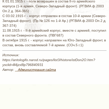
К 01.01.1915 г. - полк возврашен в состав II-го армейского
корпуса (1-я армия, Северо-Западный фронт). (РГВИА ф.2003
Оп.2 д. 364-365)
С 03.02.1915 г. - корпус отправлен в состав 10-й армии (Северо-
Западный фронт). (Пр.№ 126 по 1-й Ар.) (РГВИА ф.2003 Оп.2 д.
367-374)
11.08.1915 г. - II-й армейский корпус, вместе с армией, поступил
в состав Северного фронта. (ПВГ687)
В октября 1915 г. - корпус направлен на Юго-Западный фронт, в
состав, вновь составляемой 7-й армии. (СОч.5 г.1)
Источник:
https://antologifo.narod.ru/pages/list3/histore/istDon2O.htm?
ysclid=lll4jzx8lp796840931
Автор:
_ Администрация сайта