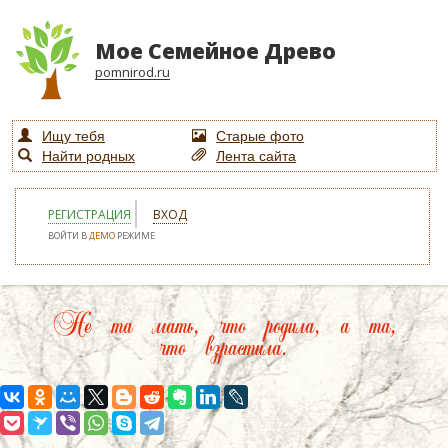
Мое Семейное Древо
pomnirod.ru
Ищу тебя
Старые фото
Найти родных
Лента сайта
РЕГИСТРАЦИЯ
ВХОД
ВОЙТИ В
ДЕМО
РЕЖИМЕ
Не та мать, что родила, а та,
что взрастила.