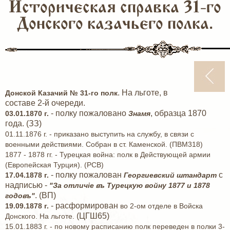
Историческая справка 31-го
Донского казачьего полка.
. На льготе, в
Донской Казачий № 31-го полк
составе 2-й очереди.
- полку пожаловано
, образца 1870
03.01.1870 г.
Знамя
года. (ЗЗ)
01.11.1876 г. - приказано выступить на службу, в связи с
военными действиями. Собран в ст. Каменской. (ПВМ318)
1877 - 1878 гг. - Турецкая война: полк в Действующей армии
(Европейская Турция). (РСВ)
- полку пожалован
с
17.04.1878 г.
Георгиевский штандарт
надписью -
"За отличiе въ Турецкую войну 1877 и 1878
. (ВП)
годовъ"
- расформирован
19.09.1878 г.
во 2-ом отделе в Войска
(ЦГШ65)
Донского. На льготе.
15.01.1883 г. - по новому расписанию полк переведен в полки 3-