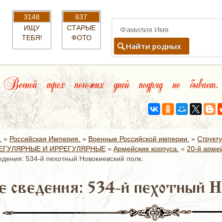
3148
637
ИЩУ
СТАРЫЕ
ТЕБЯ!
ФОТО
Найти родных
Весной трех погожих дней подряд не бывает.
.
»
Российская Империя.
»
Военные Российской империи.
»
Структ
ЕГУЛЯРНЫЕ И ИРРЕГУЛЯРНЫЕ
»
Армейские корпуса.
»
20-й армей
дения: 534-й пехотный Новокиевский полк.
 сведения: 534-й пехотный Н