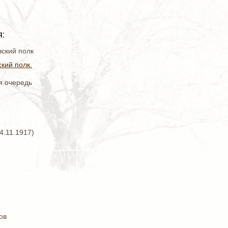
:
вский полк
кий полк.
я очередь
04.11.1917)
ов