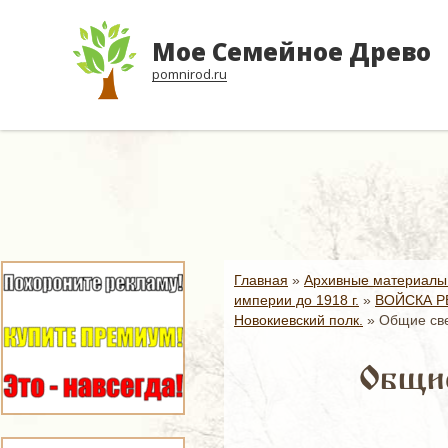
Мое Семейное Древо
pomnirod.ru
Главная
»
Архивные материалы
империи до 1918 г.
»
ВОЙСКА Р
Новокиевский полк.
»
Общие све
Общие