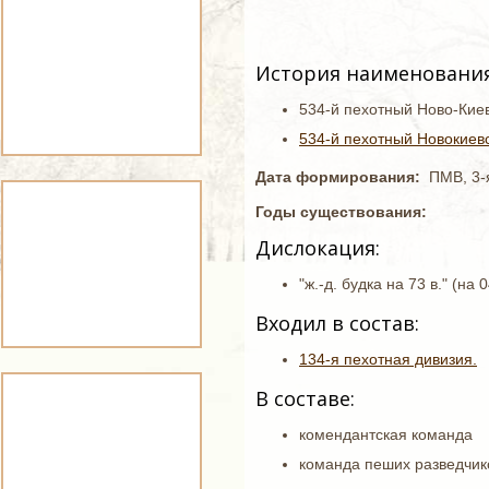
История наименования
534-й пехотный Ново-Кие
534-й пехотный Новокиевс
Дата формирования:
ПМВ, 3-
Годы существования:
Дислокация:
"ж.-д. будка на 73 в." (на 
Входил в состав:
134-я пехотная дивизия.
В составе:
комендантская команда
команда пеших разведчик