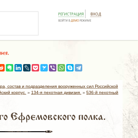
РЕГИСТРАЦИЯ
ВХОД
ВОЙТИ В
ДЕМО
РЕЖИМЕ
ся.
ура, состав и подразделения вооруженных сил Российской
ский корпус.
»
134-я пехотная дивизия.
»
536-й пехотный
го Ефремовского полка.