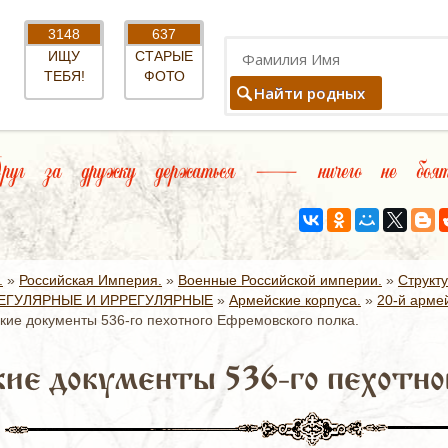
3148
637
ИЩУ
СТАРЫЕ
ТЕБЯ!
ФОТО
Найти родных
уг за дружку держаться — ничего не боять
.
»
Российская Империя.
»
Военные Российской империи.
»
Структ
ЕГУЛЯРНЫЕ И ИРРЕГУЛЯРНЫЕ
»
Армейские корпуса.
»
20-й армей
кие документы 536-го пехотного Ефремовского полка.
ие документы 536-го пехотно