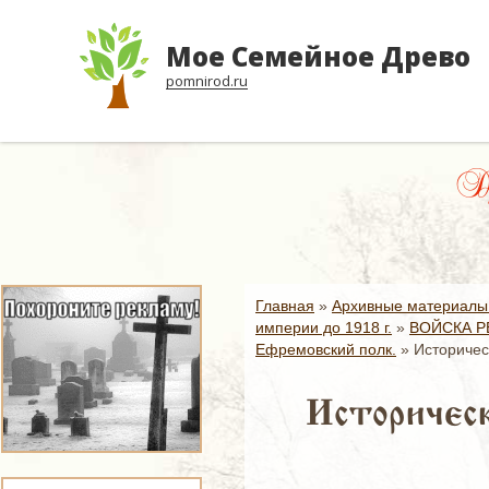
Мое Семейное Древо
pomnirod.ru
Др
Главная
»
Архивные материалы
империи до 1918 г.
»
ВОЙСКА Р
Ефремовский полк.
»
Историчес
Историческ