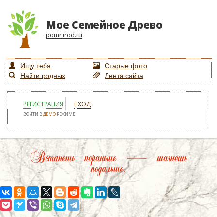
Мое Семейное Древо
pomnirod.ru
Ищу тебя
Старые фото
Найти родных
Лента сайта
РЕГИСТРАЦИЯ
ВХОД
ВОЙТИ В
ДЕМО
РЕЖИМЕ
Встанешь пораньше — шагнешь
подальше.