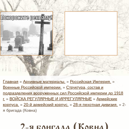
Главная
»
Архивные материалы.
»
Российская Империя.
»
Военные Российской империи.
»
Структура, состав и
подразделения вооруженных сил Российской империи до 1918
г.
»
ВОЙСКА РЕГУЛЯРНЫЕ И ИРРЕГУЛЯРНЫЕ
»
Армейские
корпуса.
»
20-й армейский корпус.
»
28-я пехотная дивизия.
»
2-
я бригада (Ковна)
2-я бригада (Ковна)