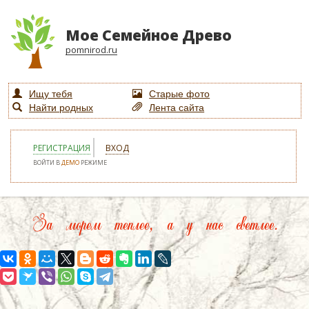
Мое Семейное Древо
pomnirod.ru
Ищу тебя
Старые фото
Найти родных
Лента сайта
РЕГИСТРАЦИЯ
ВХОД
ВОЙТИ В
ДЕМО
РЕЖИМЕ
За морем теплее, а у нас светлее.