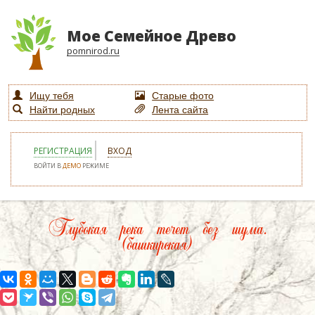
Мое Семейное Древо
pomnirod.ru
Ищу тебя
Старые фото
Найти родных
Лента сайта
РЕГИСТРАЦИЯ
ВХОД
ВОЙТИ В
ДЕМО
РЕЖИМЕ
Глубокая река течет без шума.
(башкирская)