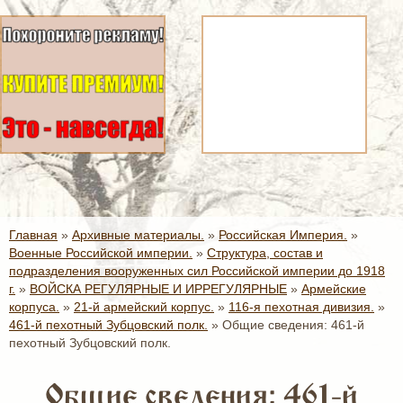
Главная
»
Архивные материалы.
»
Российская Империя.
»
Военные Российской империи.
»
Структура, состав и
подразделения вооруженных сил Российской империи до 1918
г.
»
ВОЙСКА РЕГУЛЯРНЫЕ И ИРРЕГУЛЯРНЫЕ
»
Армейские
корпуса.
»
21-й армейский корпус.
»
116-я пехотная дивизия.
»
461-й пехотный Зубцовский полк.
»
Общие сведения: 461-й
пехотный Зубцовский полк.
Общие сведения: 461-й