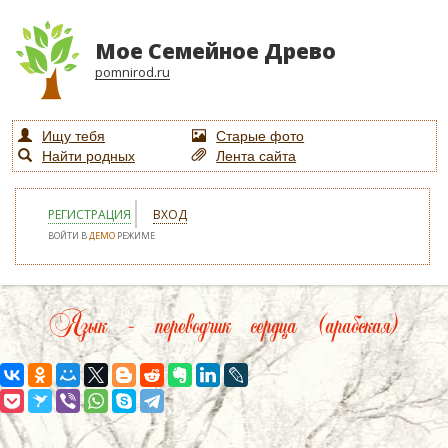
Мое Семейное Древо
pomnirod.ru
Ищу тебя
Старые фото
Найти родных
Лента сайта
РЕГИСТРАЦИЯ
ВХОД
ВОЙТИ В
ДЕМО
РЕЖИМЕ
Язык – переводчик сердца (арабская)