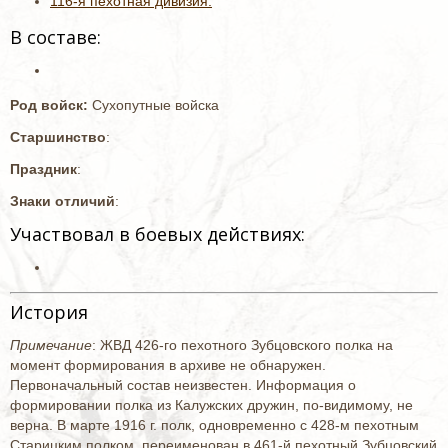
116-я пехотная дивизия.
В составе:
Род войск:
Сухопутные войска
Старшинство
:
Праздник
:
Знаки отличий
:
Участвовал в боевых действиях:
История
Примечание
: ЖВД 426-го пехотного Зубцовского полка на
момент формирования в архиве не обнаружен.
Первоначальный состав неизвестен. Информация о
формировании полка из Калужских дружин, по-видимому, не
верна. В марте 1916 г. полк, одновременно с 428-м пехотным
Старицким полком, переименован в 461-й пехотный Зубцовский