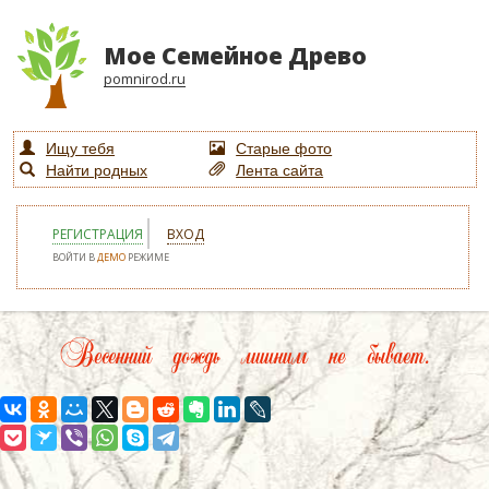
Мое Семейное Древо
pomnirod.ru
Ищу тебя
Старые фото
Найти родных
Лента сайта
РЕГИСТРАЦИЯ
ВХОД
ВОЙТИ В
ДЕМО
РЕЖИМЕ
Весенний дождь лишним не бывает.