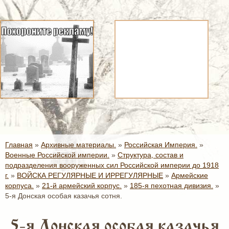
Главная
»
Архивные материалы.
»
Российская Империя.
»
Военные Российской империи.
»
Структура, состав и
подразделения вооруженных сил Российской империи до 1918
г.
»
ВОЙСКА РЕГУЛЯРНЫЕ И ИРРЕГУЛЯРНЫЕ
»
Армейские
корпуса.
»
21-й армейский корпус.
»
185-я пехотная дивизия.
»
5-я Донская особая казачья сотня.
5-я Донская особая казачья