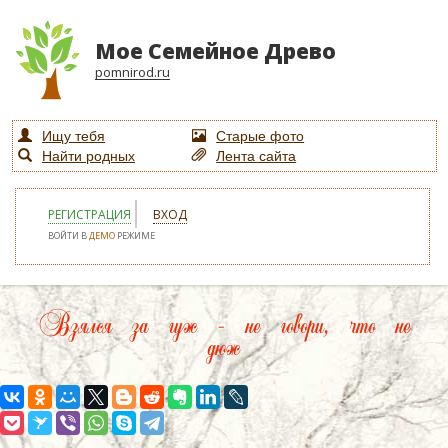
Мое Семейное Древо
pomnirod.ru
Ищу тебя
Старые фото
Найти родных
Лента сайта
РЕГИСТРАЦИЯ
ВХОД
ВОЙТИ В
ДЕМО
РЕЖИМЕ
Взялся за гуж – не говори, что не
дюж